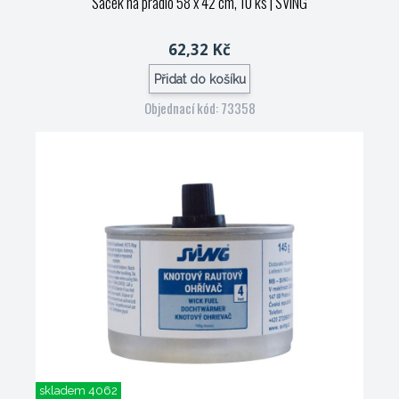
Sáček na prádlo 58 x 42 cm, 10 ks
| SVING
62,32 Kč
Přidat do košíku
Objednací kód: 73358
skladem 4062