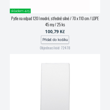
skladem 425
Pytle na odpad 120 l modré, středně silné / 70 x 110 cm / LDPE
45 my / 25 ks
100,79 Kč
Přidat do košíku
Objednací kód: 72478