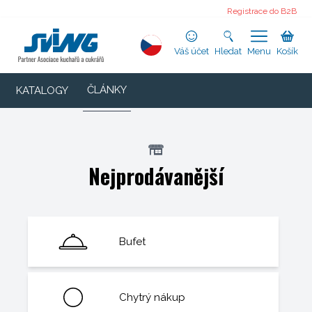
Registrace do B2B
Váš účet
Hledat
Menu
Košík
ČLÁNKY
KATALOGY
Nejprodávanější
Bufet
Chytrý nákup