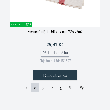
skladem 1501
Bavlněná utěrka 50 x 77 cm, 225 g/m2
25,41 Kč
Přidat do košíku
Objednací kód: 151527
Další stránka
1
2
3
4
5
6
...
89