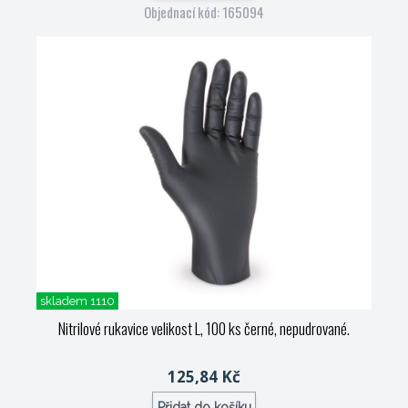
Objednací kód: 165094
skladem 1110
Nitrilové rukavice velikost L, 100 ks černé, nepudrované.
125,84 Kč
Přidat do košíku