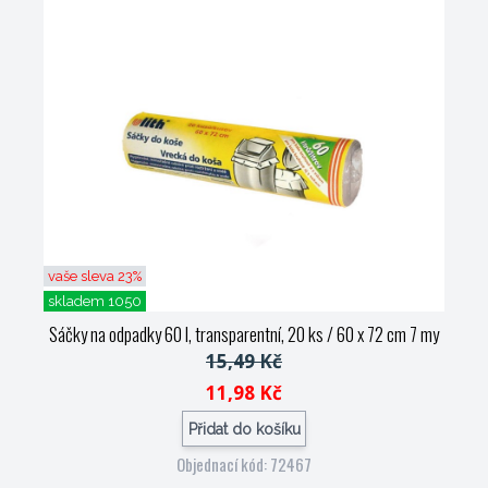
vaše sleva 23%
skladem 1050
Sáčky na odpadky 60 l, transparentní, 20 ks / 60 x 72 cm 7 my
15,49 Kč
11,98 Kč
Přidat do košíku
Objednací kód: 72467