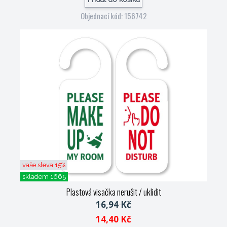
Objednací kód: 156742
vaše sleva 15%
skladem 1665
Plastová visačka nerušit / uklidit
16,94 Kč
14,40 Kč