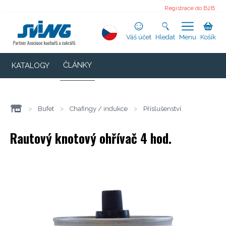
Registrace do B2B
Váš účet
Hledat
Menu
Košík
ČLÁNKY
KATALOGY
>
Bufet
>
Chafingy / indukce
>
Příslušenství
Rautový knotový ohřívač 4 hod.