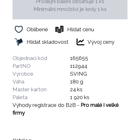
Prodejní balení obsahuje 1 ks
Minimální množství je tedy 1 ks
Oblíbené
Hlídat cenu
Hlídat skladovost
Vývoj ceny
Objednací kód
165655
PartNO
112944
Výrobce
SVING
Váha
180 g
Master karton
24 ks
Paleta
1 920 ks
Výhody registrace do B2B -
Pro malé i velké
firmy