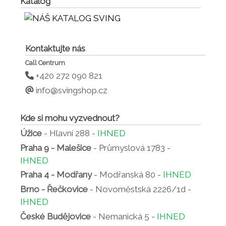
Katalog
Kontaktujte nás
Call Centrum
+420 272 090 821
info@svingshop.cz
Kde si mohu vyzvednout?
Úžice
- Hlavní 288 -
IHNED
Praha 9 - Malešice
- Průmyslová 1783 -
IHNED
Praha 4 - Modřany
- Modřanská 80 -
IHNED
Brno - Řečkovice
- Novoměstská 2226/1d -
IHNED
České Budějovice
- Nemanická 5 -
IHNED