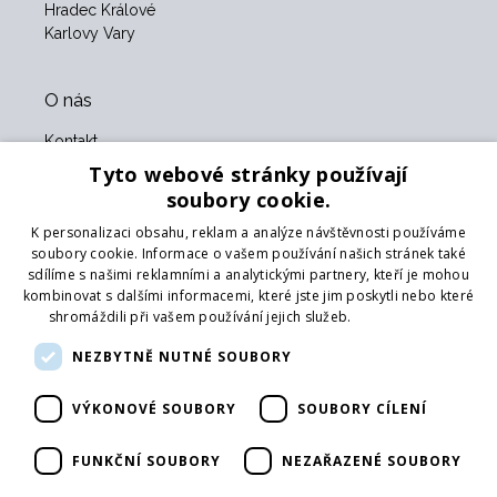
Hradec Králové
Karlovy Vary
O nás
Kontakt
O nás
Tyto webové stránky používají
Obchodní podmínky
soubory cookie.
GDPR
K personalizaci obsahu, reklam a analýze návštěvnosti používáme
Naši partneři
soubory cookie. Informace o vašem používání našich stránek také
sdílíme s našimi reklamními a analytickými partnery, kteří je mohou
Formulář pro vrácení zboží
kombinovat s dalšími informacemi, které jste jim poskytli nebo které
Vrácení zboží
shromáždili při vašem používání jejich služeb.
Více informací
Doprava
NEZBYTNĚ NUTNÉ SOUBORY
Sledujte nás
VÝKONOVÉ SOUBORY
SOUBORY CÍLENÍ
Web
Přihlásit mailing
FUNKČNÍ SOUBORY
NEZAŘAZENÉ SOUBORY