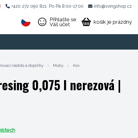
B
+420 272 090 821
Po-Pá 8:00-17:00
info@svingshop.cz
Přihlašte se
košík je prázdný
Váš účet
rovací nádobí a doplňky
>
Misky
>
Kov
resing 0,075 l nerezová
|
ístech