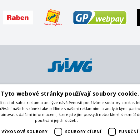
Platební metody
Pobočky
O
Tyto webové stránky používají soubory cookie.
Karta
Centrální sklad
K
lizaci obsahu, reklam a analýze návštěvnosti používáme soubory cookie. I
Platba předem na účet
Praha 9
O
ívání našich stránek také sdílíme s našimi reklamními a analytickými partner
Hotově
Praha 4
O
novat s dalšími informacemi, které jste jim poskytli nebo které shromáždi
Brno
G
používání jejich služeb.
Více informací
České Budějovice
Na
VÝKONOVÉ SOUBORY
SOUBORY CÍLENÍ
FUNKČNÍ
Liberec
Vrchlabí
F