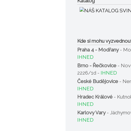
Katalog
Kde si mohu vyzvednou
Praha 4 - Modřany
- Mo
IHNED
Brno - Řečkovice
- Nov
2226/1d -
IHNED
České Budějovice
- Nem
IHNED
Hradec Králové
- Kutno
IHNED
Karlovy Vary
- Jáchymov
IHNED