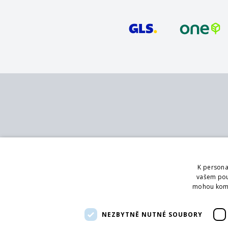
Kontakt
Služby
MB - SVING s.r.o.
Katalog
K persona
V mokřinách 283/8
Pobočky
vašem použ
Praha 4, 147 00
Showroom
mohou kombi
Logování
Telefon:
+420 272 090 821
Poradenství
NEZBYTNĚ NUTNÉ SOUBORY
Email:
info@svingshop.cz
IČO 47549891