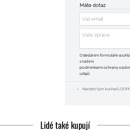
Máte dotaz
Odesláním formuláře souhla
s našimi
podmínkami ochrany osobn
údajů
●
Národní tým kuchařů DO
Lidé také kupují