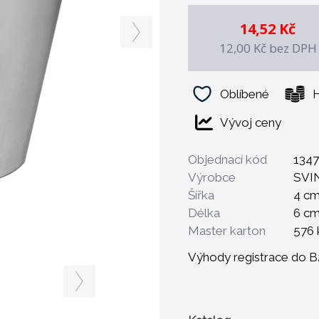
14,52 Kč
12,00 Kč
bez DPH
Oblíbené
H
Vývoj ceny
Objednací kód
134
Výrobce
SVI
Šířka
4 c
Délka
6 c
Master karton
576 
Výhody registrace do 