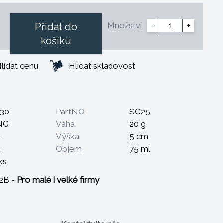
Množství
-
+
Přidat do
košíku
lídat cenu
Hlídat skladovost
730
PartNO
SC25
NG
Váha
20 g
m
Výška
5 cm
m
Objem
75 ml
ks
B2B -
Pro malé i velké firmy