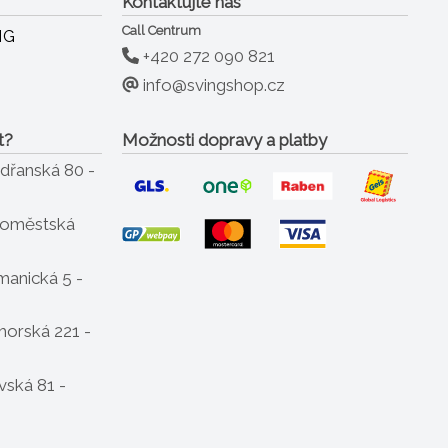
Kontaktujte nás
Call Centrum
+420 272 090 821
info@svingshop.cz
t?
Možnosti dopravy a platby
dřanská 80 -
oměstská
anická 5 -
horská 221 -
ská 81 -