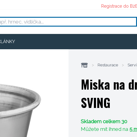
Registrace do B2
ČLÁNKY
>
Restaurace
>
Serví
Miska na d
SVING
Skladem celkem 30
Můžete mít ihned na
5 m