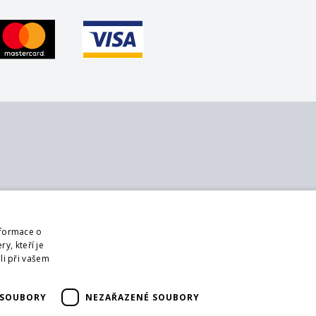
 nás
Sledujte nás
ontakt
Web
nformace o
 nás
Přihlásit mailing
y, kteří je
bchodní podmínky
li při vašem
DPR
ši partneři
 SOUBORY
NEZAŘAZENÉ SOUBORY
ormulář pro vrácení zboží