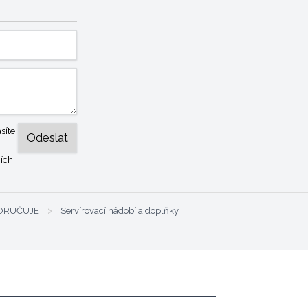
síte
ích
PORUČUJE
>
Servírovací nádobí a doplňky