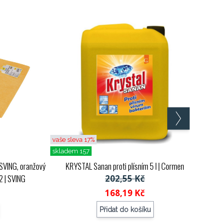
vaše sleva 17%
skladem 157
SVING, oranžový
KRYSTAL Sanan proti plísním 5 l
| Cormen
2
| SVING
202,55 Kč
168,19 Kč
Přidat do košíku