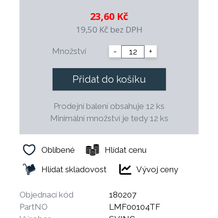
limo až po speciální vidličky na moučníky.
23,60 Kč
Díky promyšlenému designu a kombinaci kvality,
19,50 Kč
bez DPH
funkčnosti a dobré ceny je Smart
ideální volbou
pro catering, restaurace i domácí stolování.
Množství
-
+
Přidat do košíku
Prodejní balení obsahuje 12 ks
Minimální množství je tedy 12 ks
Oblíbené
Hlídat cenu
Hlídat skladovost
Vývoj ceny
Objednací kód
180207
PartNO
LMF00104TF