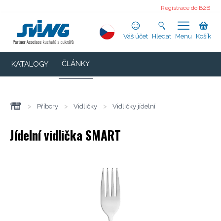
Registrace do B2B
Váš účet
Hledat
Menu
Košík
ČLÁNKY
KATALOGY
>
Příbory
>
Vidličky
>
Vidličky jídelní
Jídelní vidlička SMART