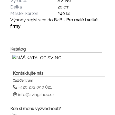
Výrobce
SVING
Délka
20 cm
Master karton
240 ks
Výhody registrace do B2B -
Pro malé i velké
firmy
Katalog
Kontaktujte nás
Call Centrum
+420 272 090 821
info@svingshop.cz
Kde si mohu vyzvednout?