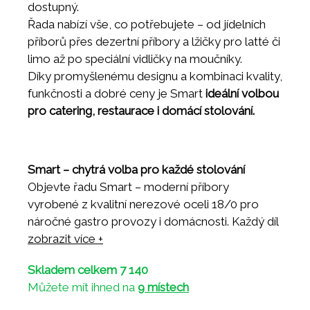
dostupný.
Řada nabízí vše, co potřebujete – od jídelních
příborů přes dezertní příbory a lžičky pro latté či
limo až po speciální vidličky na moučníky.
Díky promyšlenému designu a kombinaci kvality,
funkčnosti a dobré ceny je Smart
ideální volbou
pro catering, restaurace i domácí stolování.
Smart – chytrá volba pro každé stolování
Objevte řadu Smart – moderní příbory
vyrobené z kvalitní nerezové oceli 18/0 pro
náročné gastro provozy i domácnosti. Každý díl
je navržen tak, aby perfektně padl do ruky,
zobrazit více +
vypadal elegantně a přitom zůstal cenově
Skladem celkem 7 140
dostupný.
Můžete mít ihned na
9 místech
Řada nabízí vše, co potřebujete – od jídelních
příborů přes dezertní příbory a lžičky pro latté či