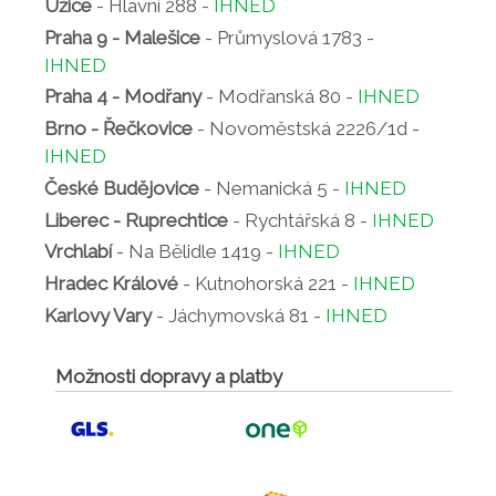
Úžice
- Hlavní 288 -
IHNED
Praha 9 - Malešice
- Průmyslová 1783 -
IHNED
Praha 4 - Modřany
- Modřanská 80 -
IHNED
Brno - Řečkovice
- Novoměstská 2226/1d -
IHNED
České Budějovice
- Nemanická 5 -
IHNED
Liberec - Ruprechtice
- Rychtářská 8 -
IHNED
Vrchlabí
- Na Bělidle 1419 -
IHNED
Hradec Králové
- Kutnohorská 221 -
IHNED
Karlovy Vary
- Jáchymovská 81 -
IHNED
Možnosti dopravy a platby