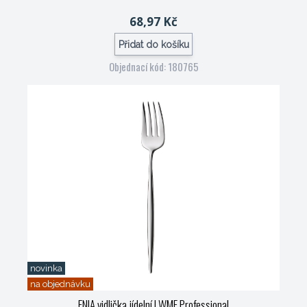
68,97 Kč
Přidat do košíku
Objednací kód: 180765
novinka
na objednávku
ENIA vidlička jídelní
| WMF Professional