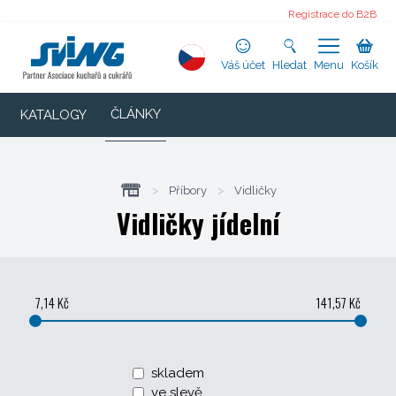
Registrace do B2B
Váš účet
Hledat
Menu
Košík
ČLÁNKY
KATALOGY
>
Příbory
>
Vidličky
Vidličky jídelní
7,14 Kč
141,57 Kč
skladem
ve slevě