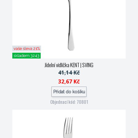
vaše sleva 21%
skladem 3243
Jídelní vidlička KENT
| SVING
41,14 Kč
32,67 Kč
Přidat do košíku
Objednací kód: 70801