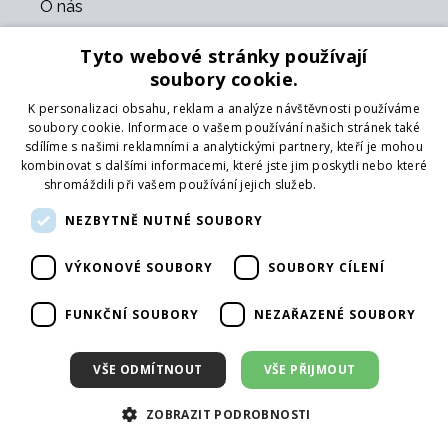
O nás
Kontakt
Tyto webové stránky používají
O nás
soubory cookie.
Obchodní podmínky
GDPR
K personalizaci obsahu, reklam a analýze návštěvnosti používáme
Naši partneři
soubory cookie. Informace o vašem používání našich stránek také
sdílíme s našimi reklamními a analytickými partnery, kteří je mohou
kombinovat s dalšími informacemi, které jste jim poskytli nebo které
Formulář pro vrácení zboží
shromáždili při vašem používání jejich služeb.
Více informací
Vrácení zboží
Doprava
NEZBYTNĚ NUTNÉ SOUBORY
VÝKONOVÉ SOUBORY
SOUBORY CÍLENÍ
Sledujte nás
Web
FUNKČNÍ SOUBORY
NEZAŘAZENÉ SOUBORY
Přihlásit mailing
VŠE ODMÍTNOUT
VŠE PŘIJMOUT
ZOBRAZIT PODROBNOSTI