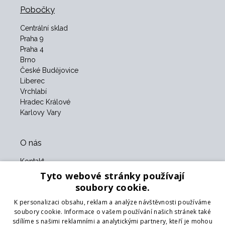
Pobočky
Centrální sklad
Praha 9
Praha 4
Brno
České Budějovice
Liberec
Vrchlabí
Hradec Králové
Karlovy Vary
O nás
Kontakt
O nás
Tyto webové stránky používají
Obchodní podmínky
soubory cookie.
GDPR
K personalizaci obsahu, reklam a analýze návštěvnosti používáme
Naši partneři
soubory cookie. Informace o vašem používání našich stránek také
sdílíme s našimi reklamními a analytickými partnery, kteří je mohou
Formulář pro vrácení zboží