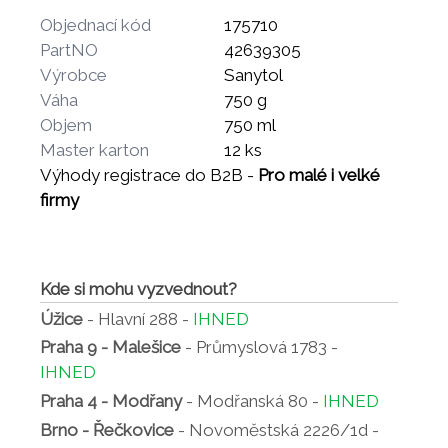
Objednací kód
175710
PartNO
42639305
Výrobce
Sanytol
Váha
750 g
Objem
750 ml
Master karton
12 ks
Výhody registrace do B2B -
Pro malé i velké
firmy
Kde si mohu vyzvednout?
Úžice
- Hlavní 288 -
IHNED
Praha 9 - Malešice
- Průmyslová 1783 -
IHNED
Praha 4 - Modřany
- Modřanská 80 -
IHNED
Brno - Řečkovice
- Novoměstská 2226/1d -