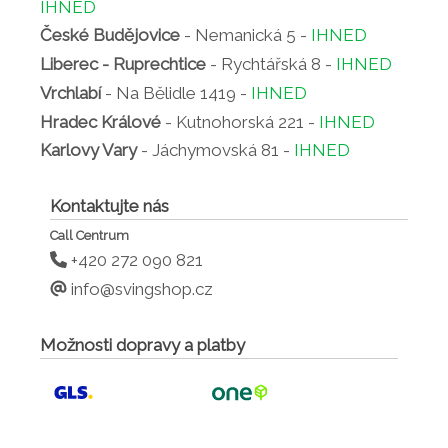
IHNED
České Budějovice
- Nemanická 5 -
IHNED
Liberec - Ruprechtice
- Rychtářská 8 -
IHNED
Vrchlabí
- Na Bělidle 1419 -
IHNED
Hradec Králové
- Kutnohorská 221 -
IHNED
Karlovy Vary
- Jáchymovská 81 -
IHNED
Kontaktujte nás
Call Centrum
+420 272 090 821
info@svingshop.cz
Možnosti dopravy a platby