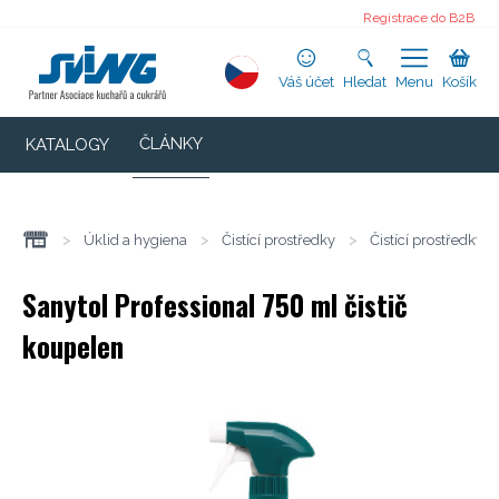
Registrace do B2B
Váš účet
Hledat
Menu
Košík
ČLÁNKY
KATALOGY
>
Úklid a hygiena
>
Čistící prostředky
>
Čistící prostředky 
Sanytol Professional 750 ml čistič
koupelen