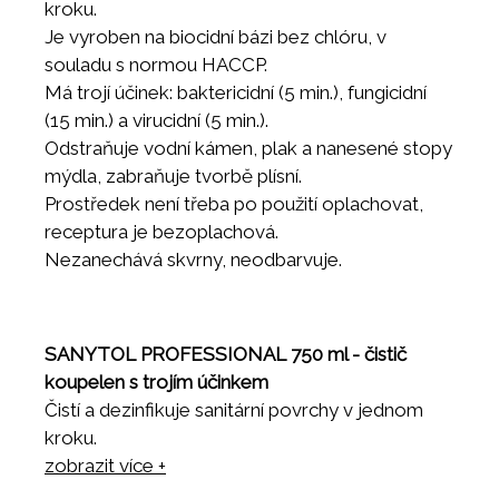
kroku.
Je vyroben na biocidní bázi bez chlóru, v
souladu s normou HACCP.
Má trojí účinek: baktericidní (5 min.), fungicidní
(15 min.) a virucidní (5 min.).
Odstraňuje vodní kámen, plak a nanesené stopy
mýdla, zabraňuje tvorbě plísní.
Prostředek není třeba po použití oplachovat,
receptura je bezoplachová.
Nezanechává skvrny, neodbarvuje.
SANYTOL PROFESSIONAL 750 ml - čistič
koupelen s trojím účinkem
Čistí a dezinfikuje sanitární povrchy v jednom
kroku.
Je vyroben na biocidní bázi bez chlóru, v
zobrazit více +
souladu s normou HACCP.