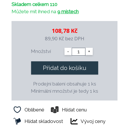
Skladem celkem 110
Má trojí účinek: baktericidní (5 min.), fungicidní
Můžete mít ihned na
9 místech
(15 min.) a virucidní (5 min.).
Odstraňuje vodní kámen, plak a nanesené stopy
mýdla, zabraňuje tvorbě plísní.
108,78 Kč
Prostředek není třeba po použití oplachovat,
89,90 Kč
bez DPH
receptura je bezoplachová.
Nezanechává skvrny, neodbarvuje.
Množství
-
+
Přidat do košíku
Prodejní balení obsahuje 1 ks
Minimální množství je tedy 1 ks
Oblíbené
Hlídat cenu
Hlídat skladovost
Vývoj ceny