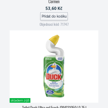
Cormen
53,60 Kč
Přidat do košíku
Objednací kód: 71747
skladem 258
Toilet Duck Ultra gel Fresh /DIV031050/ 0,75 l