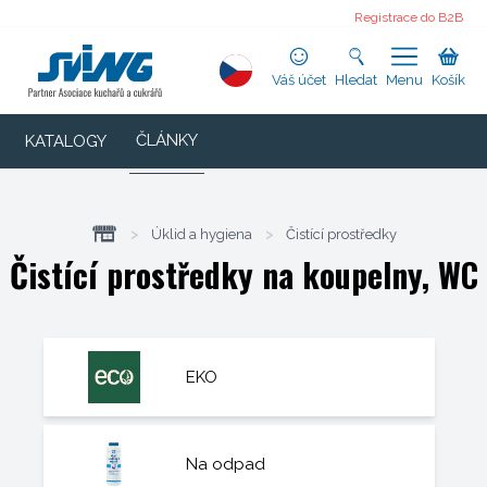
Registrace do B2B
Váš účet
Hledat
Menu
Košík
ČLÁNKY
KATALOGY
>
Úklid a hygiena
>
Čistící prostředky
Čistící prostředky na koupelny, WC
EKO
Na odpad