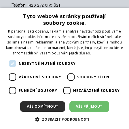
Telefon:
+420 272 090 821
Email:
info@svingshop.cz
Tyto webové stránky používají
IČO 47549891
soubory cookie.
DIČ CZ47549891
K personalizaci obsahu, reklam a analýze návštěvnosti používáme
soubory cookie. Informace o vašem používání našich stránek také
Služby
sdílíme s našimi reklamními a analytickými partnery, kteří je mohou
kombinovat s dalšími informacemi, které jste jim poskytli nebo které
Katalog
shromáždili při vašem používání jejich služeb.
Více informací
Pobočky
NEZBYTNĚ NUTNÉ SOUBORY
Showroom
Logování
Poradenství
VÝKONOVÉ SOUBORY
SOUBORY CÍLENÍ
FUNKČNÍ SOUBORY
NEZAŘAZENÉ SOUBORY
Platební metody
Karta
VŠE ODMÍTNOUT
VŠE PŘIJMOUT
Platba předem na účet
Hotově
ZOBRAZIT PODROBNOSTI