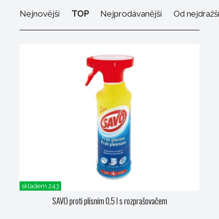
Nejnovější
TOP
Nejprodávanější
Od nejdražš
skladem 243
SAVO proti plísním 0,5 l s rozprašovačem