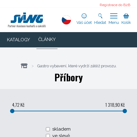
Registrace do B2B
Váš účet
Hledat
Menu
Košík
ČLÁNKY
KATALOGY
>
Gastro vybavení, které vydrží zátěž provozu.
Příbory
4,72 Kč
1 318,90 Kč
skladem
ve slevě