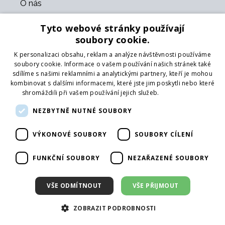
O nás
Kontakt
Tyto webové stránky používají
O nás
soubory cookie.
Obchodní podmínky
GDPR
K personalizaci obsahu, reklam a analýze návštěvnosti používáme
Naši partneři
soubory cookie. Informace o vašem používání našich stránek také
sdílíme s našimi reklamními a analytickými partnery, kteří je mohou
kombinovat s dalšími informacemi, které jste jim poskytli nebo které
Formulář pro vrácení zboží
shromáždili při vašem používání jejich služeb.
Více informací
Vrácení zboží
Doprava
NEZBYTNĚ NUTNÉ SOUBORY
VÝKONOVÉ SOUBORY
SOUBORY CÍLENÍ
Sledujte nás
Web
FUNKČNÍ SOUBORY
NEZAŘAZENÉ SOUBORY
Přihlásit mailing
VŠE ODMÍTNOUT
VŠE PŘIJMOUT
ZOBRAZIT PODROBNOSTI