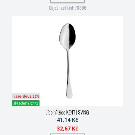
Objednací kód: 70806
vaše sleva 21%
skladem 3772
Jídelní lžíce KENT
| SVING
41,14 Kč
32,67 Kč