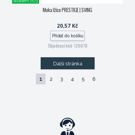
skladem 2173
Moka lžíce PRESTIGE
| SVING
20,57 Kč
Přidat do košíku
Objednací kód: 126078
Další stránka
1
2
3
4
5
6