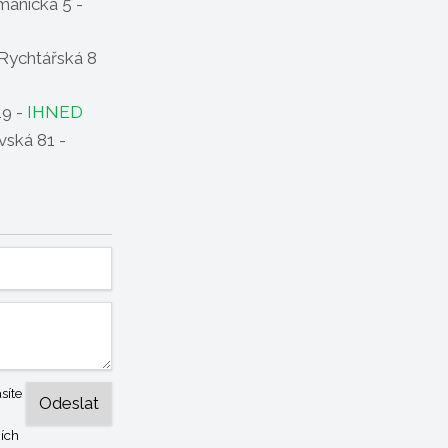
anická 5 -
Rychtářská 8
19 -
IHNED
ská 81 -
síte
ích