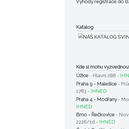
Výhody registrace do 
Katalog
Kde si mohu vyzvednou
Úžice
- Hlavní 288 -
IH
Praha 9 - Malešice
- Pr
1783 -
IHNED
Praha 4 - Modřany
- Mo
IHNED
Brno - Řečkovice
- Nov
2226/1d -
IHNED