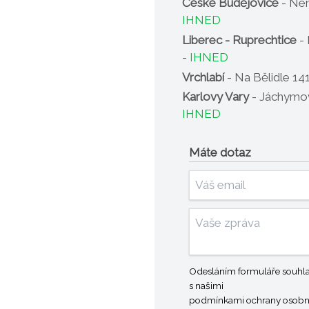
České Budějovice
- Nem
IHNED
Liberec - Ruprechtice
- 
-
IHNED
Vrchlabí
- Na Bělidle 14
Karlovy Vary
- Jáchymov
IHNED
Máte dotaz
Odesláním formuláře souhla
s našimi
podmínkami ochrany osobn