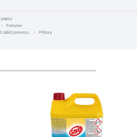
 jidelní
>
Fortuna+
ží zátěž provozu.
>
Příbory