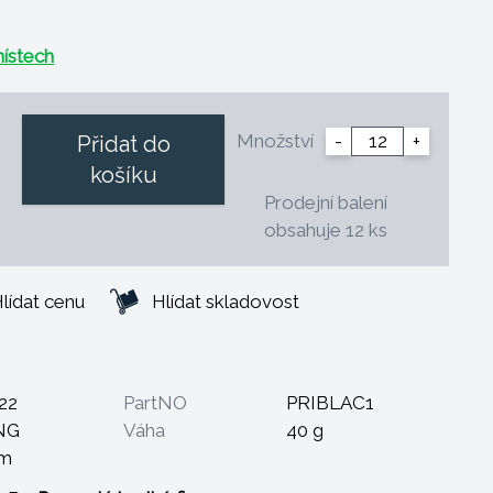
ístech
Množství
-
+
Přidat do
košíku
Prodejní balení
obsahuje 12 ks
lídat cenu
Hlídat skladovost
22
PartNO
PRIBLAC1
NG
Váha
40 g
cm