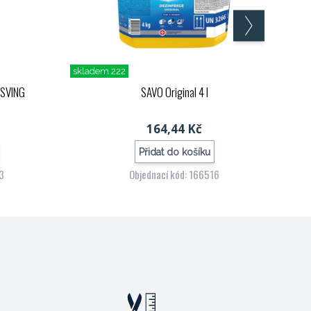
skladem 222
 SVING
SAVO Original 4 l
164,44 Kč
Přidat do košíku
23
Objednací kód: 166516