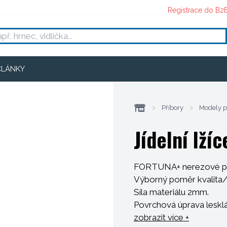
Registrace do B2
ČLÁNKY
>
Příbory
>
Modely p
Jídelní lží
FORTUNA+ nerezové př
Výborný poměr kvalita/
Síla materiálu 2mm.
Povrchová úprava leskl
Nože jsou kované mono
zobrazit více +