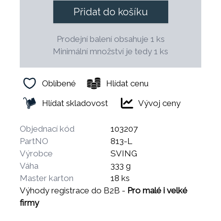
Přidat do košíku
Prodejní balení obsahuje 1 ks
Minimální množství je tedy 1 ks
Oblíbené
Hlídat cenu
Hlídat skladovost
Vývoj ceny
Objednací kód
103207
PartNO
813-L
Výrobce
SVING
Váha
333 g
Master karton
18 ks
Výhody registrace do B2B -
Pro malé i velké
firmy