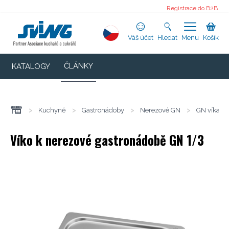
Registrace do B2B
Váš účet
Hledat
Menu
Košík
ČLÁNKY
KATALOGY
>
Kuchyně
>
Gastronádoby
>
Nerezové GN
>
GN víka
Víko k nerezové gastronádobě GN 1/3