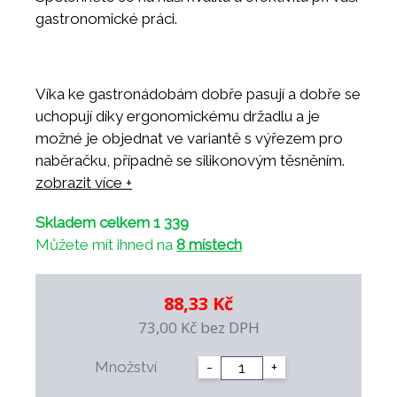
gastronomické práci.
Víka ke gastronádobám dobře pasují a dobře se
uchopují díky ergonomickému držadlu a je
možné je objednat ve variantě s výřezem pro
naběračku, případně se silikonovým těsněním.
Spolehněte se na naši kvalitu a efektivitu při vaší
zobrazit více +
gastronomické práci.
Skladem celkem 1 339
Můžete mít ihned na
8 místech
88,33 Kč
73,00 Kč
bez DPH
Množství
-
+