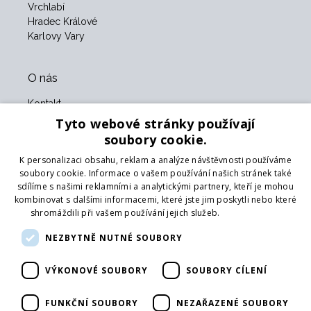
Vrchlabí
Hradec Králové
Karlovy Vary
O nás
Kontakt
O nás
Tyto webové stránky používají
Obchodní podmínky
soubory cookie.
GDPR
K personalizaci obsahu, reklam a analýze návštěvnosti používáme
Naši partneři
soubory cookie. Informace o vašem používání našich stránek také
sdílíme s našimi reklamními a analytickými partnery, kteří je mohou
Formulář pro vrácení zboží
kombinovat s dalšími informacemi, které jste jim poskytli nebo které
Vrácení zboží
shromáždili při vašem používání jejich služeb.
Více informací
Doprava
NEZBYTNĚ NUTNÉ SOUBORY
Sledujte nás
VÝKONOVÉ SOUBORY
SOUBORY CÍLENÍ
Web
Přihlásit mailing
FUNKČNÍ SOUBORY
NEZAŘAZENÉ SOUBORY