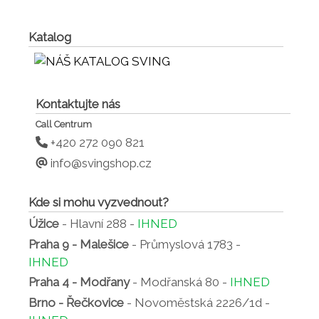
Katalog
Kontaktujte nás
Call Centrum
+420 272 090 821
info@svingshop.cz
Kde si mohu vyzvednout?
Úžice
- Hlavní 288 -
IHNED
Praha 9 - Malešice
- Průmyslová 1783 -
IHNED
Praha 4 - Modřany
- Modřanská 80 -
IHNED
Brno - Řečkovice
- Novoměstská 2226/1d -