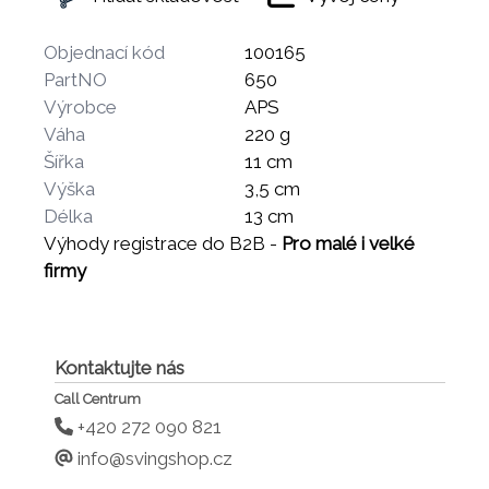
Objednací kód
100165
PartNO
650
Výrobce
APS
Váha
220 g
Šířka
11 cm
Výška
3,5 cm
Délka
13 cm
Výhody registrace do B2B -
Pro malé i velké
firmy
Kontaktujte nás
Call Centrum
+420 272 090 821
info@svingshop.cz