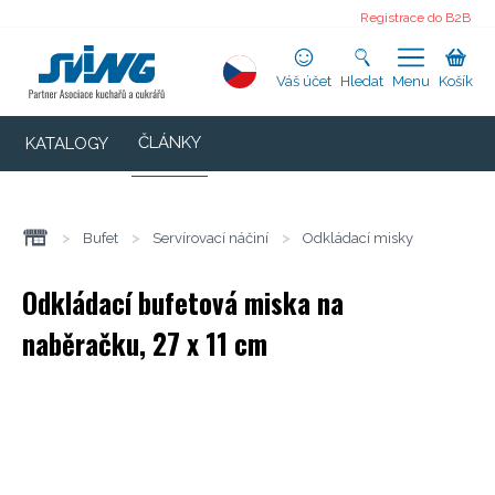
Registrace do B2B
Váš účet
Hledat
Menu
Košík
ČLÁNKY
KATALOGY
>
Bufet
>
Servírovací náčiní
>
Odkládací misky
Odkládací bufetová miska na
naběračku, 27 x 11 cm