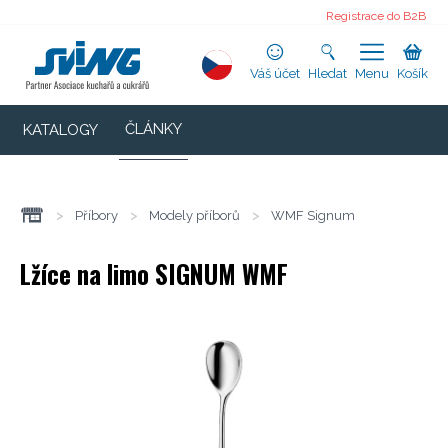
Registrace do B2B
Váš účet
Hledat
Menu
Košík
ČLÁNKY
KATALOGY
>
Příbory
>
Modely příborů
>
WMF Signum
Lžíce na limo SIGNUM WMF