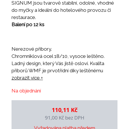
SIGNUM jsou tvarově stabilní, odolné, vhodné
do myčky a ideální do hotelového provozu či
restaurace.
Balení po 12 ks
Nerezové příbory.
Chromniklová ocel 18/10, vysoce leštěno.
Ladný design, který Vás jistě osloví. Kvalita
příborů WMF je prvotřídní díky leštěnému
Cromarganu® - ušlechtilé nerezové oceli
zobrazit více +
18/10. Jednotlivé produkty hotelové řady
Na objednání
SIGNUM jsou tvarově stabilní, odolné, vhodné
do myčky a ideální do hotelového provozu či
restaurace.
110,11 Kč
Balení po 12 ks
91,00 Kč
bez DPH
Vyžadována platba předem