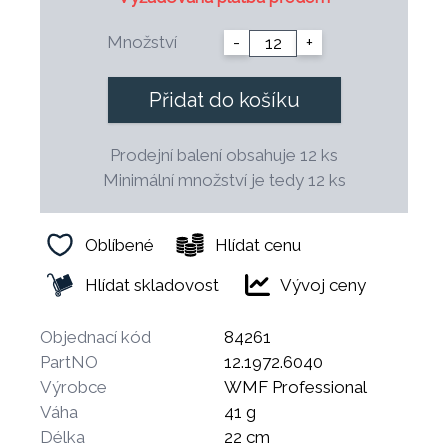
Množství
-
+
Přidat do košíku
Prodejní balení obsahuje 12 ks
Minimální množství je tedy 12 ks
Oblíbené
Hlídat cenu
Hlídat skladovost
Vývoj ceny
Objednací kód
84261
PartNO
12.1972.6040
Výrobce
WMF Professional
Váha
41 g
Délka
22 cm