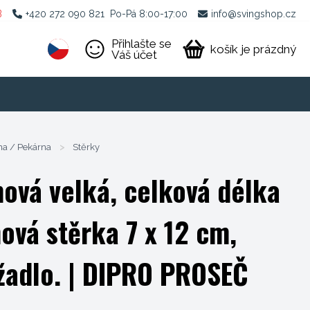
B
+420 272 090 821
Po-Pá 8:00-17:00
info@svingshop.cz
Přihlašte se
košík je prázdný
Váš účet
na / Pekárna
>
Stěrky
ová velká, celková délka
ová stěrka 7 x 12 cm,
žadlo.
| DIPRO PROSEČ