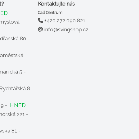
t?
Kontaktujte nás
NED
Call Centrum
+420 272 090 821
ůmyslová
info@svingshop.cz
dřanská 80 -
oměstská
anická 5 -
Rychtářská 8
19 -
IHNED
horská 221 -
ská 81 -