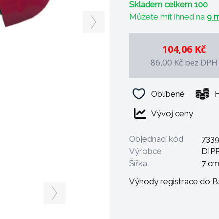
Skladem celkem 100
Můžete mít ihned na
9 m
104,06 Kč
86,00 Kč
bez DPH
Oblíbené
H
Vývoj ceny
Objednací kód
733
Výrobce
DIP
Šířka
7 c
Výhody registrace do 