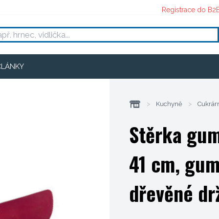
Registrace do B2
ČLÁNKY
>
Kuchyně
>
Cukrár
Stěrka gum
41 cm, gum
dřevěné dr