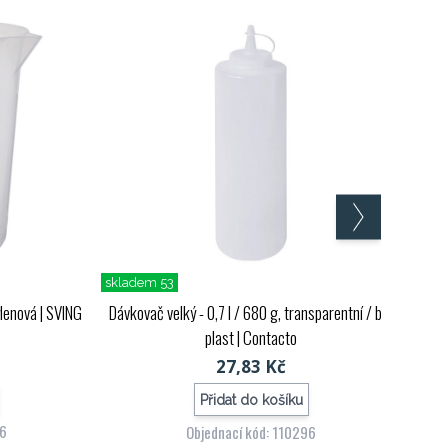
skladem 53
ylenová
| SVING
Dávkovač velký - 0,7 l / 680 g, transparentní / bílý
plast
| Contacto
27,83 Kč
Přidat do košíku
26
Objednací kód: 110296