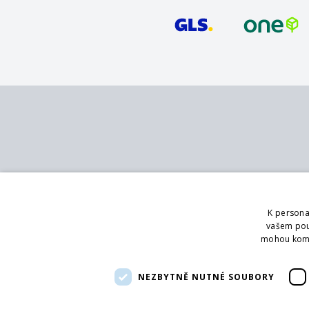
Kontakt
Služby
MB - SVING s.r.o.
Katalog
K persona
V mokřinách 283/8
Pobočky
vašem použ
Praha 4, 147 00
Showroom
mohou kombi
Logování
Telefon:
+420 272 090 821
Poradenství
NEZBYTNĚ NUTNÉ SOUBORY
Email:
info@svingshop.cz
IČO 47549891
DIČ CZ47549891