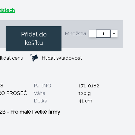
ístech
Množství
-
+
Přidat do
košíku
lídat cenu
Hlídat skladovost
98
PartNO
171-0182
RO PROSEČ
Váha
120 g
m
Délka
41 cm
B2B -
Pro malé i velké firmy