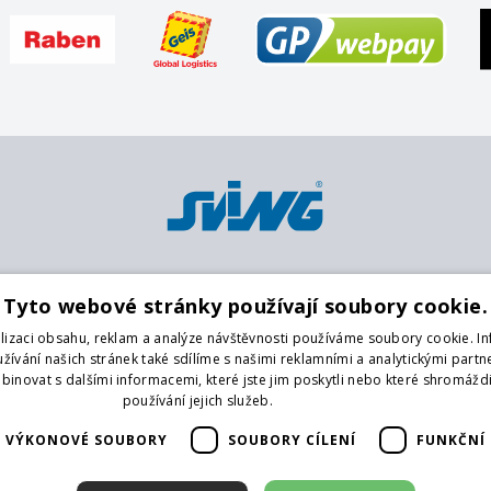
Platební metody
Pobočky
O
Tyto webové stránky používají soubory cookie.
Karta
Centrální sklad
K
lizaci obsahu, reklam a analýze návštěvnosti používáme soubory cookie. I
Platba předem na účet
Praha 9
O
ívání našich stránek také sdílíme s našimi reklamními a analytickými partner
Hotově
Praha 4
O
novat s dalšími informacemi, které jste jim poskytli nebo které shromáždi
Brno
G
používání jejich služeb.
Více informací
České Budějovice
Na
VÝKONOVÉ SOUBORY
SOUBORY CÍLENÍ
FUNKČNÍ
Liberec
Vrchlabí
F
Hradec Králové
V