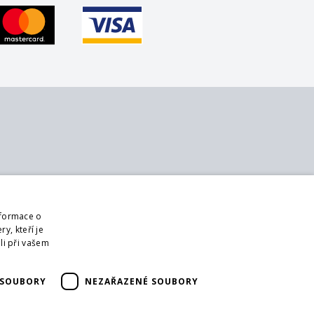
 nás
Sledujte nás
ontakt
Web
nformace o
 nás
Přihlásit mailing
y, kteří je
bchodní podmínky
li při vašem
DPR
ši partneři
 SOUBORY
NEZAŘAZENÉ SOUBORY
ormulář pro vrácení zboží
rácení zboží