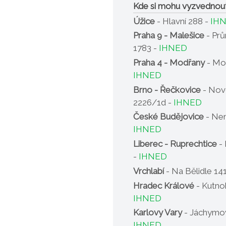
Kde si mohu vyzvednou
Úžice
- Hlavní 288 -
IH
Praha 9 - Malešice
- Pr
1783 -
IHNED
Praha 4 - Modřany
- Mo
IHNED
Brno - Řečkovice
- Nov
2226/1d -
IHNED
České Budějovice
- Nem
IHNED
Liberec - Ruprechtice
- 
-
IHNED
Vrchlabí
- Na Bělidle 14
Hradec Králové
- Kutno
IHNED
Karlovy Vary
- Jáchymov
IHNED