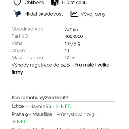
Oblíbené
Hlídat cenu
Hlídat skladovost
Vývoj ceny
Objednací kód
72925
PartNO
3013010
Váha
1 075 g
Objem
1 l
Master karton
12 ks
Výhody registrace do B2B -
Pro malé i velké
firmy
Kde si mohu vyzvednout?
Úžice
- Hlavní 288 -
IHNED
Praha 9 - Malešice
- Průmyslová 1783 -
IHNED