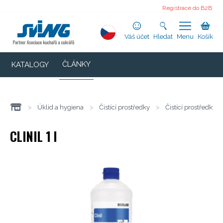
Registrace do B2B
Váš účet
Hledat
Menu
Košík
ČLÁNKY
KATALOGY
>
Úklid a hygiena
>
Čistící prostředky
>
Čistící prostředky n
CLINIL 1 l