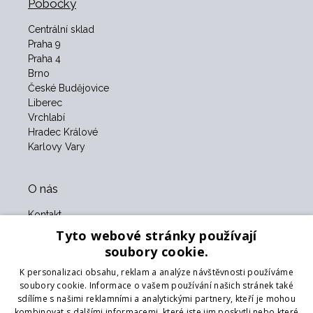
Pobočky
Centrální sklad
Praha 9
Praha 4
Brno
České Budějovice
Liberec
Vrchlabí
Hradec Králové
Karlovy Vary
O nás
Kontakt
O nás
Tyto webové stránky používají
Obchodní podmínky
soubory cookie.
GDPR
K personalizaci obsahu, reklam a analýze návštěvnosti používáme
Naši partneři
soubory cookie. Informace o vašem používání našich stránek také
sdílíme s našimi reklamními a analytickými partnery, kteří je mohou
Formulář pro vrácení zboží
kombinovat s dalšími informacemi, které jste jim poskytli nebo které