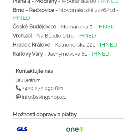
Praha 4 - Modřany
- Modřanská 80 -
IHNED
Brno - Řečkovice
- Novoměstská 2226/1d -
IHNED
České Budějovice
- Nemanická 5 -
IHNED
Vrchlabí
- Na Bělidle 1419 -
IHNED
Hradec Králové
- Kutnohorská 221 -
IHNED
Karlovy Vary
- Jáchymovská 81 -
IHNED
Kontaktujte nás
Call Centrum
+420 272 090 821
info@svingshop.cz
Možnosti dopravy a platby