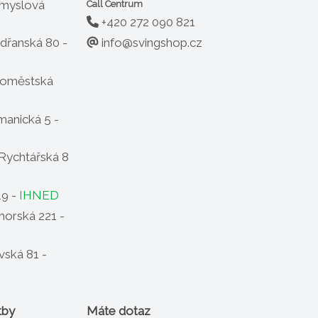
ůmyslová
Call Centrum
+420 272 090 821
info@svingshop.cz
dřanská 80 -
oměstská
anická 5 -
Rychtářská 8
19 -
IHNED
horská 221 -
ská 81 -
tby
Máte dotaz