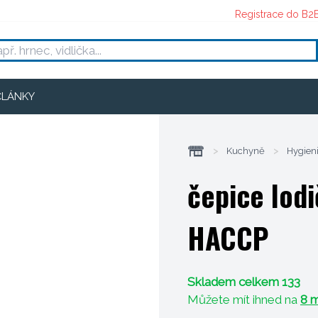
Registrace do B2
ČLÁNKY
>
Kuchyně
>
Hygien
čepice lodi
HACCP
Skladem celkem 133
Můžete mít ihned na
8 m