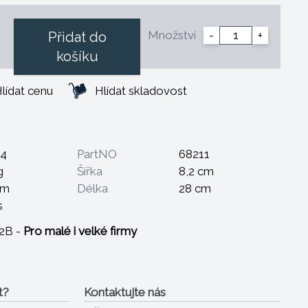
Množství
-
+
Přidat do
košíku
lídat cenu
Hlídat skladovost
14
PartNO
68211
g
Šířka
8,2 cm
cm
Délka
28 cm
s
B2B -
Pro malé i velké firmy
t?
Kontaktujte nás