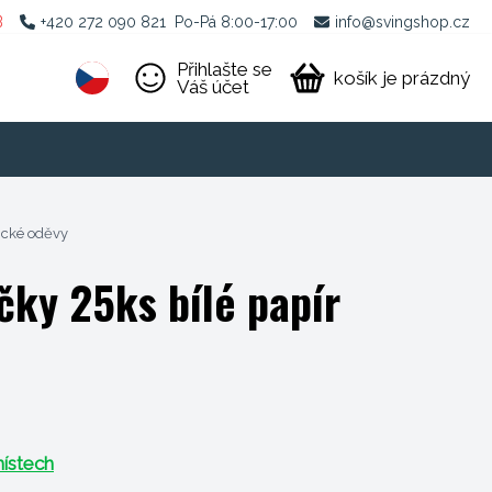
B
+420 272 090 821
Po-Pá 8:00-17:00
info@svingshop.cz
Přihlašte se
košík je prázdný
Váš účet
ické oděvy
čky 25ks bílé papír
ístech