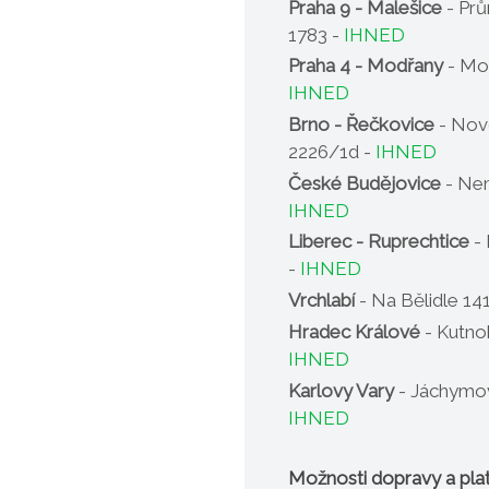
Praha 9 - Malešice
- Pr
1783 -
IHNED
Praha 4 - Modřany
- Mo
IHNED
Brno - Řečkovice
- Nov
2226/1d -
IHNED
České Budějovice
- Nem
IHNED
Liberec - Ruprechtice
- 
-
IHNED
Vrchlabí
- Na Bělidle 14
Hradec Králové
- Kutno
IHNED
Karlovy Vary
- Jáchymov
IHNED
Možnosti dopravy a pla