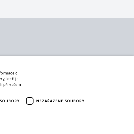
 nás
Sledujte nás
ontakt
Web
nformace o
 nás
Přihlásit mailing
y, kteří je
bchodní podmínky
li při vašem
DPR
ši partneři
 SOUBORY
NEZAŘAZENÉ SOUBORY
ormulář pro vrácení zboží
rácení zboží
oprava