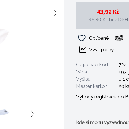
43,92 Kč
36,30 Kč
bez DPH
Oblíbené
H
Vývoj ceny
Objednací kód
724
Váha
197 
Výška
0,1 
Master karton
20 k
Výhody registrace do 
Kde si mohu vyzvednou