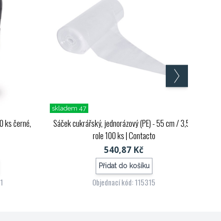
skladem 47
00 ks černé,
Sáček cukrářský, jednorázový (PE) - 55 cm / 3,5 l,
role 100 ks
| Contacto
540,87 Kč
Přidat do košíku
1
Objednací kód: 115315