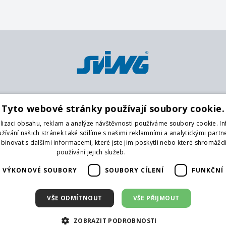
Platební metody
Pobočky
O
Tyto webové stránky používají soubory cookie.
Karta
Centrální sklad
K
lizaci obsahu, reklam a analýze návštěvnosti používáme soubory cookie. I
Platba předem na účet
Praha 9
O
ívání našich stránek také sdílíme s našimi reklamními a analytickými partner
Hotově
Praha 4
O
novat s dalšími informacemi, které jste jim poskytli nebo které shromáždi
Brno
G
používání jejich služeb.
Více informací
České Budějovice
Na
VÝKONOVÉ SOUBORY
SOUBORY CÍLENÍ
FUNKČNÍ
Liberec
Vrchlabí
F
Hradec Králové
V
VŠE ODMÍTNOUT
VŠE PŘIJMOUT
Karlovy Vary
D
ZOBRAZIT PODROBNOSTI