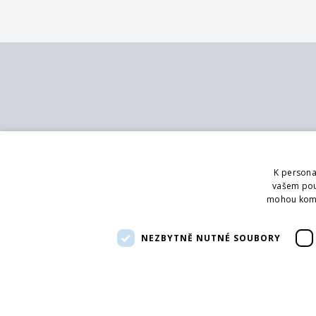
Kontakt
Služby
MB - SVING s.r.o.
Katalog
K persona
V mokřinách 283/8
Pobočky
vašem použ
Praha 4, 147 00
Showroom
mohou kombi
Logování
Telefon:
+420 272 090 821
Poradenství
NEZBYTNĚ NUTNÉ SOUBORY
Email:
info@svingshop.cz
IČO 47549891
DIČ CZ47549891