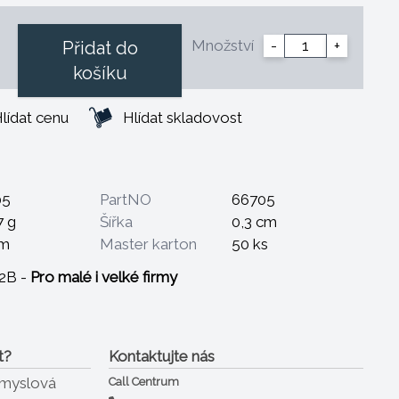
Množství
-
+
Přidat do
košíku
lídat cenu
Hlídat skladovost
05
PartNO
66705
7 g
Šířka
0,3 cm
cm
Master karton
50 ks
B2B -
Pro malé i velké firmy
t?
Kontaktujte nás
ůmyslová
Call Centrum