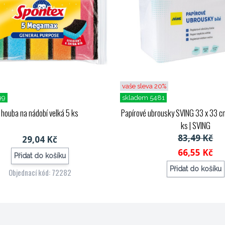
vaše sleva 20%
99
skladem 5481
houba na nádobí velká 5 ks
Papírové ubrousky SVING 33 x 33 cm,
ks
| SVING
83,49 Kč
29,04 Kč
66,55 Kč
Přidat do košíku
Přidat do košíku
Objednací kód: 72282
Objednací kód: 7298