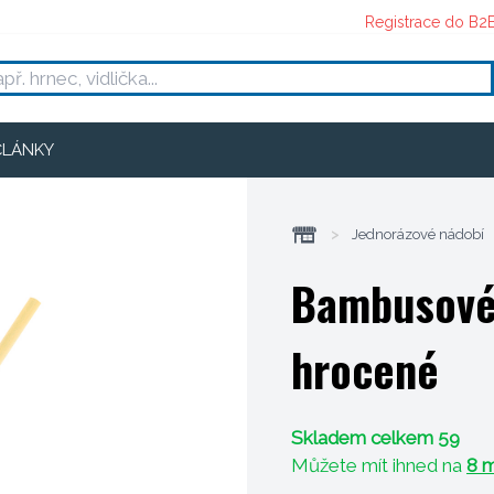
Registrace do B2
ČLÁNKY
>
Jednorázové nádobí
Bambusové 
hrocené
Skladem celkem 59
Můžete mít ihned na
8 m