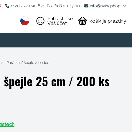
B
+420 272 090 821
Po-Pá 8:00-17:00
info@svingshop.cz
Přihlašte se
košík je prázdný
Váš účet
>
Párátka / špejle / bodce
špejle 25 cm / 200 ks
ístech