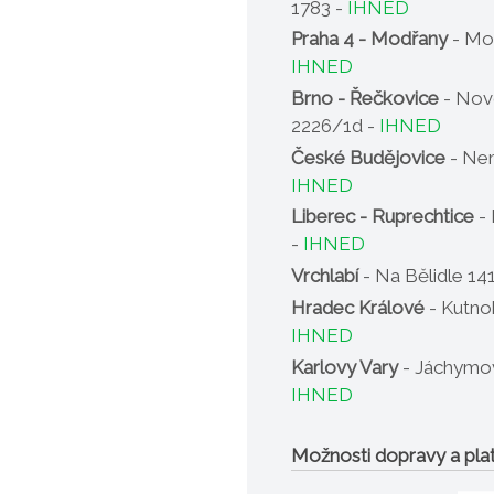
1783 -
IHNED
Praha 4 - Modřany
- Mo
IHNED
Brno - Řečkovice
- Nov
2226/1d -
IHNED
České Budějovice
- Nem
IHNED
Liberec - Ruprechtice
- 
-
IHNED
Vrchlabí
- Na Bělidle 14
Hradec Králové
- Kutno
IHNED
Karlovy Vary
- Jáchymov
IHNED
Možnosti dopravy a pla