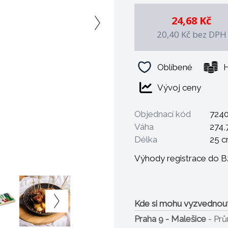
24,68 Kč
20,40 Kč
bez DPH
Oblíbené
H
Vývoj ceny
Objednací kód
724
Váha
274,
Délka
25 
Výhody registrace do 
Kde si mohu vyzvednou
Praha 9 - Malešice
- Pr