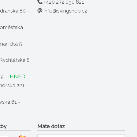
+420 272 090 821
info@svingshop.cz
dřanská 80 -
oměstská
anická 5 -
Rychtářská 8
19 -
IHNED
horská 221 -
ská 81 -
tby
Máte dotaz