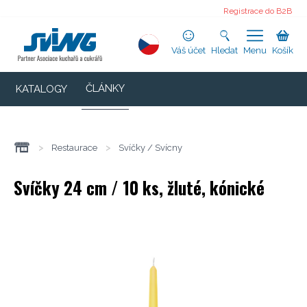
Registrace do B2B
Váš účet
Hledat
Menu
Košík
ČLÁNKY
KATALOGY
>
Restaurace
>
Svíčky / Svícny
Svíčky 24 cm / 10 ks, žluté, kónické