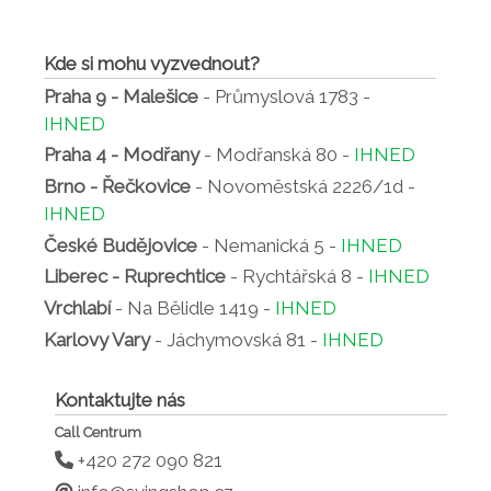
Kde si mohu vyzvednout?
Praha 9 - Malešice
- Průmyslová 1783 -
IHNED
Praha 4 - Modřany
- Modřanská 80 -
IHNED
Brno - Řečkovice
- Novoměstská 2226/1d -
IHNED
České Budějovice
- Nemanická 5 -
IHNED
Liberec - Ruprechtice
- Rychtářská 8 -
IHNED
Vrchlabí
- Na Bělidle 1419 -
IHNED
Karlovy Vary
- Jáchymovská 81 -
IHNED
Kontaktujte nás
Call Centrum
+420 272 090 821