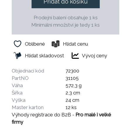
Přidat do košíku
Prodejní balení obsahuje 1 ks
Minimální množství je tedy 1 ks
Oblíbené
Hlídat cenu
Hlídat skladovost
Vývoj ceny
Objednací kód
72300
PartNO
31105
Váha
572,3 g
Šířka
2,3 cm
Výška
24 cm
Master karton
12 ks
Výhody registrace do B2B -
Pro malé i velké
firmy