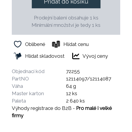
Přidat do košíku
Prodejní balení obsahuje 1 ks
Minimální množství je tedy 1 ks
Oblíbené
Hlídat cenu
Hlídat skladovost
Vývoj ceny
Objednací kód
72255
PartNO
12114097/12114087
Váha
64 g
Master karton
12 ks
Paleta
2 640 ks
Výhody registrace do B2B -
Pro malé i velké
firmy