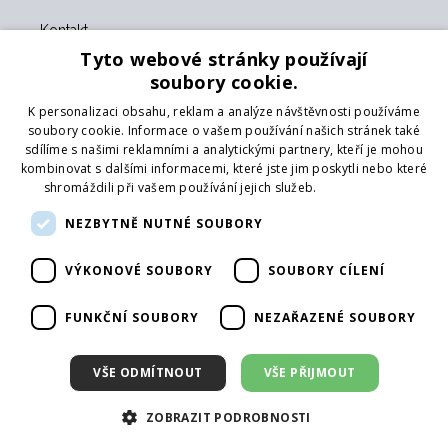
Kontakt
O nás
Tyto webové stránky používají
Obchodní podmínky
soubory cookie.
GDPR
K personalizaci obsahu, reklam a analýze návštěvnosti používáme
Naši partneři
soubory cookie. Informace o vašem používání našich stránek také
sdílíme s našimi reklamními a analytickými partnery, kteří je mohou
Formulář pro vrácení zboží
kombinovat s dalšími informacemi, které jste jim poskytli nebo které
Vrácení zboží
shromáždili při vašem používání jejich služeb.
Více informací
Doprava
NEZBYTNĚ NUTNÉ SOUBORY
Sledujte nás
VÝKONOVÉ SOUBORY
SOUBORY CÍLENÍ
Web
Přihlásit mailing
FUNKČNÍ SOUBORY
NEZAŘAZENÉ SOUBORY
VŠE ODMÍTNOUT
VŠE PŘIJMOUT
ZOBRAZIT PODROBNOSTI