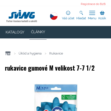
Registrace do B2B
Váš účet
Hledat
Menu
Košík
ČLÁNKY
KATALOGY
>
Úklid a hygiena
>
Rukavice
rukavice gumové M velikost 7-7 1/2