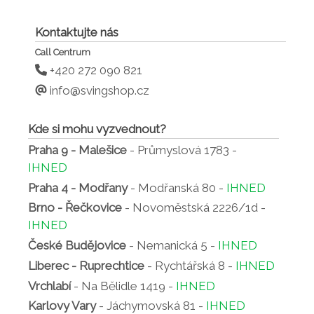
Kontaktujte nás
Call Centrum
+420 272 090 821
info@svingshop.cz
Kde si mohu vyzvednout?
Praha 9 - Malešice
- Průmyslová 1783 -
IHNED
Praha 4 - Modřany
- Modřanská 80 -
IHNED
Brno - Řečkovice
- Novoměstská 2226/1d -
IHNED
České Budějovice
- Nemanická 5 -
IHNED
Liberec - Ruprechtice
- Rychtářská 8 -
IHNED
Vrchlabí
- Na Bělidle 1419 -
IHNED
Karlovy Vary
- Jáchymovská 81 -
IHNED