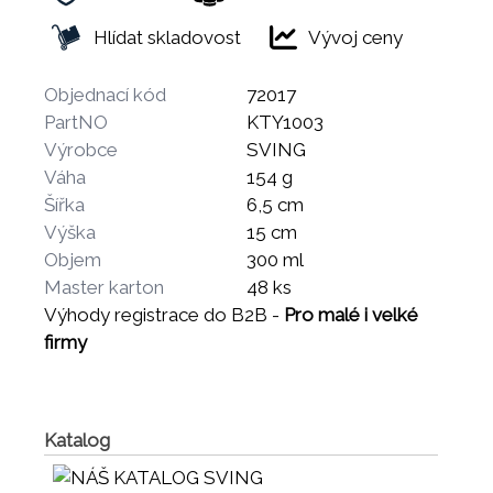
Hlídat skladovost
Vývoj ceny
Objednací kód
72017
PartNO
KTY1003
Výrobce
SVING
Váha
154 g
Šířka
6,5 cm
Výška
15 cm
Objem
300 ml
Master karton
48 ks
Výhody registrace do B2B -
Pro malé i velké
firmy
Katalog