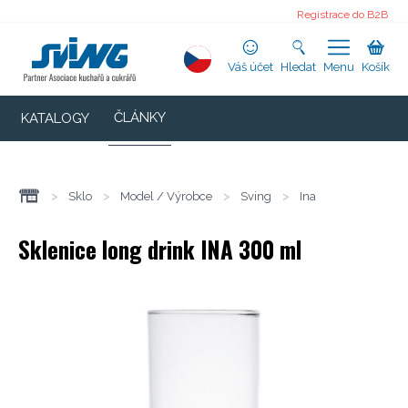
Registrace do B2B
Váš účet
Hledat
Menu
Košík
ČLÁNKY
KATALOGY
>
Sklo
>
Model / Výrobce
>
Sving
>
Ina
Sklenice long drink INA 300 ml