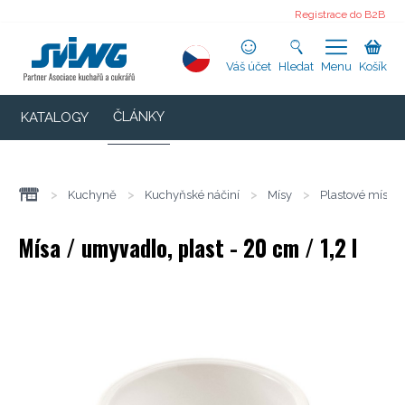
Registrace do B2B
Váš účet
Hledat
Menu
Košík
ČLÁNKY
KATALOGY
>
Kuchyně
>
Kuchyňské náčiní
>
Mísy
>
Plastové mísy
Mísa / umyvadlo, plast - 20 cm / 1,2 l