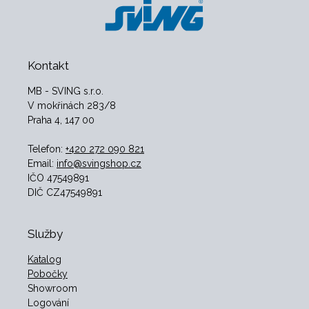
Kontakt
MB - SVING s.r.o.
V mokřinách 283/8
Praha 4, 147 00
Telefon:
+420 272 090 821
Email:
info@svingshop.cz
IČO 47549891
DIČ CZ47549891
Služby
Katalog
Pobočky
Showroom
Logování