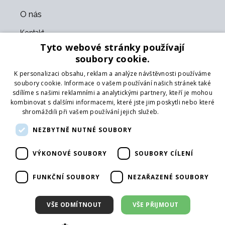
O nás
Kontakt
O nás
Tyto webové stránky používají
Obchodní podmínky
soubory cookie.
GDPR
K personalizaci obsahu, reklam a analýze návštěvnosti používáme
Naši partneři
soubory cookie. Informace o vašem používání našich stránek také
sdílíme s našimi reklamními a analytickými partnery, kteří je mohou
Formulář pro vrácení zboží
kombinovat s dalšími informacemi, které jste jim poskytli nebo které
Vrácení zboží
shromáždili při vašem používání jejich služeb.
Více informací
Doprava
NEZBYTNĚ NUTNÉ SOUBORY
Sledujte nás
VÝKONOVÉ SOUBORY
SOUBORY CÍLENÍ
Web
Přihlásit mailing
FUNKČNÍ SOUBORY
NEZAŘAZENÉ SOUBORY
VŠE ODMÍTNOUT
VŠE PŘIJMOUT