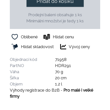
Přidat do košíku
Prodejní balení obsahuje 1 ks
Minimální množství je tedy 1 ks
Oblíbené
Hlídat cenu
Hlídat skladovost
Vývoj ceny
Objednací kód
71958
PartNO
HDR291
Váha
70 g
Šířka
20 cm
Objem
1,2 l
Výhody registrace do B2B -
Pro malé i velké
firmy