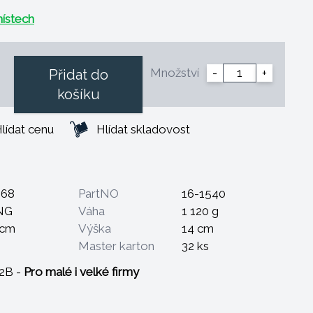
ístech
Množství
-
+
Přidat do
košíku
lídat cenu
Hlídat skladovost
868
PartNO
16-1540
NG
Váha
1 120 g
 cm
Výška
14 cm
Master karton
32 ks
B2B -
Pro malé i velké firmy