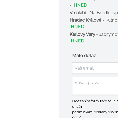
-
IHNED
Vrchlabí
- Na Bělidle 14
Hradec Králové
- Kutno
IHNED
Karlovy Vary
- Jáchymov
IHNED
Máte dotaz
Odesláním formuláře souhla
s našimi
podmínkami ochrany osobn
údajů