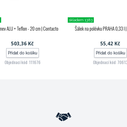
1
skladem 1383
nev ALU + Teflon - 20 cm
| Contacto
Šálek na polévku PRAHA 0,33 l
|
503,36 Kč
55,42 Kč
Přidat do košíku
Přidat do košíku
Objednací kód: 111676
Objednací kód: 7061