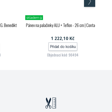
skladem 9
 G. Benedikt
Pánev na palačinky ALU + Teflon - 26 cm
| Contacto
1 222,10 Kč
Přidat do košíku
3
Objednací kód: 96494