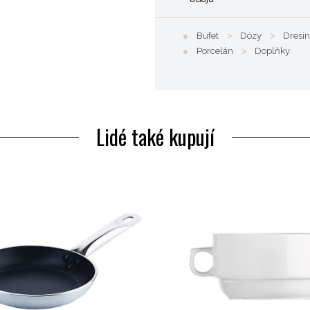
●
Bufet
>
Dózy
>
Dresi
●
Porcelán
>
Doplňky
Lidé také kupují