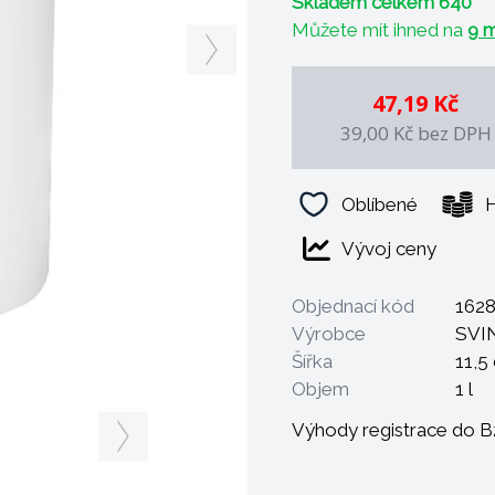
Skladem celkem 640
Můžete mít ihned na
9 m
47,19 Kč
39,00 Kč
bez DPH
Oblíbené
H
Vývoj ceny
Objednací kód
162
Výrobce
SVI
Šířka
11,5
Objem
1 l
Výhody registrace do 