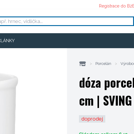
Registrace do B2
ČLÁNKY
>
Porcelán
>
Výrobc
dóza porcel
cm
| SVING
doprodej