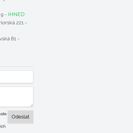
19 -
IHNED
horská 221 -
ská 81 -
síte
ích