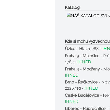
Katalog
Kde si mohu vyzvednou
Úžice
- Hlavní 288 -
IH
Praha 9 - Malešice
- Pr
1783 -
IHNED
Praha 4 - Modřany
- Mo
IHNED
Brno - Řečkovice
- Nov
2226/1d -
IHNED
České Budějovice
- Nem
IHNED
Liberec - Ruprechtice
- 