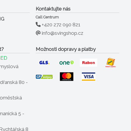
Kontaktujte nás
Call Centrum
+420 272 090 821
info@svingshop.cz
t?
Možnosti dopravy a platby
NED
ůmyslová
dřanská 80 -
oměstská
anická 5 -
Rychtářská 8