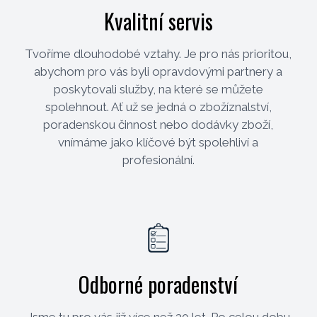
Kvalitní servis
Tvoříme dlouhodobé vztahy. Je pro nás prioritou,
abychom pro vás byli opravdovými partnery a
poskytovali služby, na které se můžete
spolehnout. Ať už se jedná o zbožíznalství,
poradenskou činnost nebo dodávky zboží,
vnímáme jako klíčové být spolehliví a
profesionální.
Odborné poradenství
Jsme tu pro vás již více než 30 let. Po celou dobu