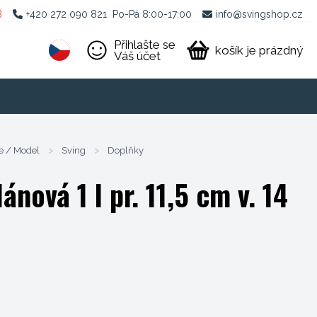
B
+420 272 090 821
Po-Pá 8:00-17:00
info@svingshop.cz
Přihlašte se
košík je prázdný
Váš účet
e / Model
>
Sving
>
Doplňky
ánová 1 l pr. 11,5 cm v. 14