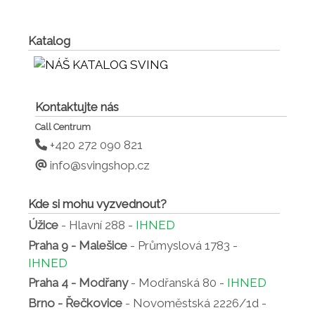
Katalog
Kontaktujte nás
Call Centrum
+420 272 090 821
info@svingshop.cz
Kde si mohu vyzvednout?
Úžice
- Hlavní 288 -
IHNED
Praha 9 - Malešice
- Průmyslová 1783 -
IHNED
Praha 4 - Modřany
- Modřanská 80 -
IHNED
Brno - Řečkovice
- Novoměstská 2226/1d -