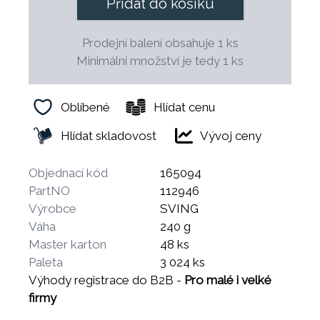
Přidat do košíku
Prodejní balení obsahuje 1 ks
Minimální množství je tedy 1 ks
Oblíbené
Hlídat cenu
Hlídat skladovost
Vývoj ceny
Objednací kód
165094
PartNO
112946
Výrobce
SVING
Váha
240 g
Master karton
48 ks
Paleta
3 024 ks
Výhody registrace do B2B -
Pro malé i velké
firmy