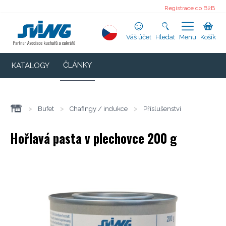
Registrace do B2B
Váš účet
Hledat
Menu
Košík
ČLÁNKY
KATALOGY
>
Bufet
>
Chafingy / indukce
>
Příslušenství
Hořlavá pasta v plechovce 200 g