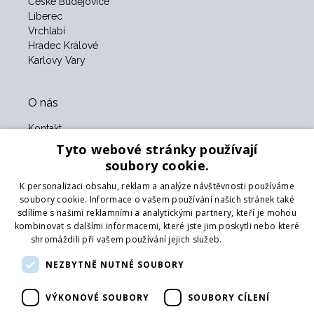
České Budějovice
Liberec
Vrchlabí
Hradec Králové
Karlovy Vary
O nás
Kontakt
O nás
Tyto webové stránky používají
Obchodní podmínky
soubory cookie.
GDPR
K personalizaci obsahu, reklam a analýze návštěvnosti používáme
Naši partneři
soubory cookie. Informace o vašem používání našich stránek také
sdílíme s našimi reklamními a analytickými partnery, kteří je mohou
Formulář pro vrácení zboží
kombinovat s dalšími informacemi, které jste jim poskytli nebo které
Vrácení zboží
shromáždili při vašem používání jejich služeb.
Více informací
Doprava
NEZBYTNĚ NUTNÉ SOUBORY
Sledujte nás
VÝKONOVÉ SOUBORY
SOUBORY CÍLENÍ