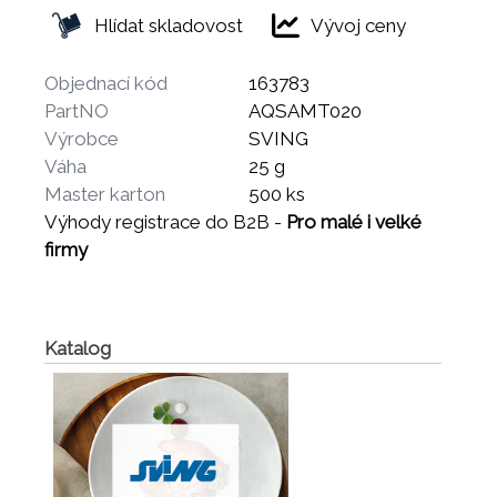
Hlídat skladovost
Vývoj ceny
Objednací kód
163783
PartNO
AQSAMT020
Výrobce
SVING
Váha
25 g
Master karton
500 ks
Výhody registrace do B2B -
Pro malé i velké
firmy
Katalog