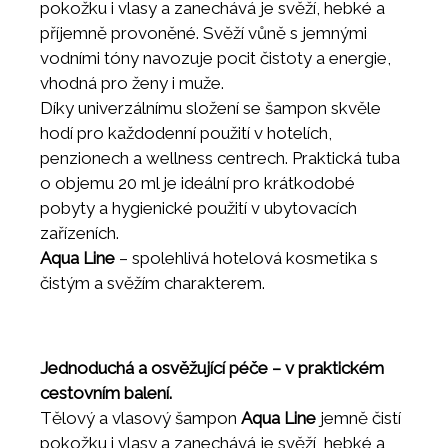
pokožku i vlasy a zanechává je svěží, hebké a
příjemně provoněné. Svěží vůně s jemnými
vodními tóny navozuje pocit čistoty a energie,
vhodná pro ženy i muže.
Díky univerzálnímu složení se šampon skvěle
hodí pro každodenní použití v hotelích,
penzionech a wellness centrech. Praktická tuba
o objemu 20 ml je ideální pro krátkodobé
pobyty a hygienické použití v ubytovacích
zařízeních.
Aqua Line
– spolehlivá hotelová kosmetika s
čistým a svěžím charakterem.
Jednoduchá a osvěžující péče – v praktickém
cestovním balení.
Tělový a vlasový šampon
Aqua Line
jemně čistí
pokožku i vlasy a zanechává je svěží, hebké a