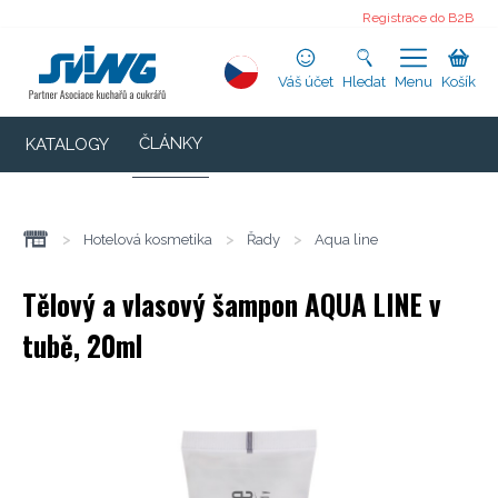
Registrace do B2B
Váš účet
Hledat
Menu
Košík
ČLÁNKY
KATALOGY
>
Hotelová kosmetika
>
Řady
>
Aqua line
Tělový a vlasový šampon AQUA LINE v
tubě, 20ml