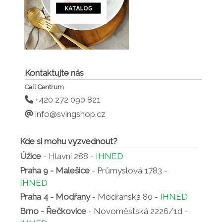
Kontaktujte nás
Call Centrum
+420 272 090 821
info@svingshop.cz
Kde si mohu vyzvednout?
Úžice
- Hlavní 288 -
IHNED
Praha 9 - Malešice
- Průmyslová 1783 -
IHNED
Praha 4 - Modřany
- Modřanská 80 -
IHNED
Brno - Řečkovice
- Novoměstská 2226/1d -