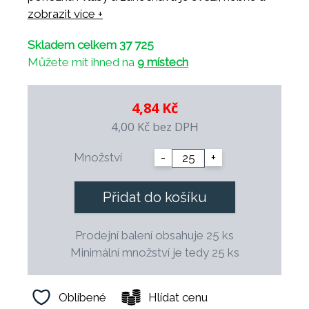
příjemně provoněné. Svěží vůně s jemnými
zobrazit více +
vodními tóny navozuje pocit čistoty a energie,
Skladem celkem 37 725
vhodná pro ženy i muže.
Můžete mít ihned na
9 místech
Díky univerzálnímu složení se šampon skvěle
hodí pro každodenní použití v hotelích,
penzionech a wellness centrech. Praktická tuba
4,84 Kč
o objemu 20 ml je ideální pro krátkodobé
4,00 Kč
bez DPH
pobyty a hygienické použití v ubytovacích
zařízeních.
Množství
-
+
Aqua Line
– spolehlivá hotelová kosmetika s
čistým a svěžím charakterem.
Přidat do košíku
Prodejní balení obsahuje 25 ks
Minimální množství je tedy 25 ks
Oblíbené
Hlídat cenu