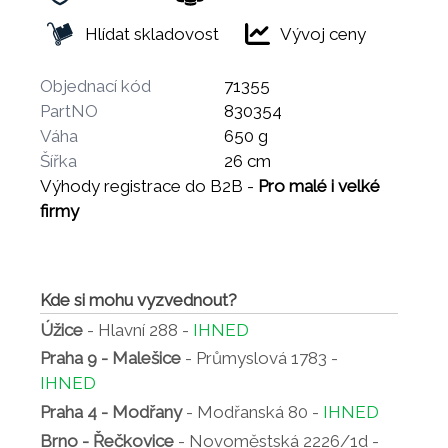
Hlídat skladovost
Vývoj ceny
Objednací kód
71355
PartNO
830354
Váha
650 g
Šířka
26 cm
Výhody registrace do B2B -
Pro malé i velké
firmy
Kde si mohu vyzvednout?
Úžice
- Hlavní 288 -
IHNED
Praha 9 - Malešice
- Průmyslová 1783 -
IHNED
Praha 4 - Modřany
- Modřanská 80 -
IHNED
Brno - Řečkovice
- Novoměstská 2226/1d -