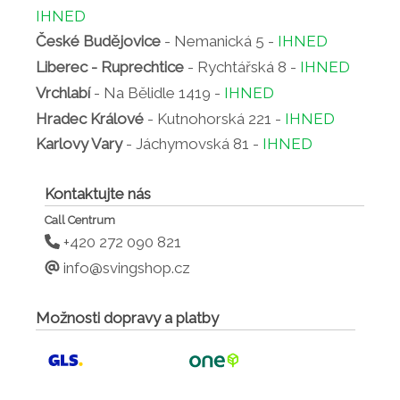
IHNED
České Budějovice
- Nemanická 5 -
IHNED
Liberec - Ruprechtice
- Rychtářská 8 -
IHNED
Vrchlabí
- Na Bělidle 1419 -
IHNED
Hradec Králové
- Kutnohorská 221 -
IHNED
Karlovy Vary
- Jáchymovská 81 -
IHNED
Kontaktujte nás
Call Centrum
+420 272 090 821
info@svingshop.cz
Možnosti dopravy a platby