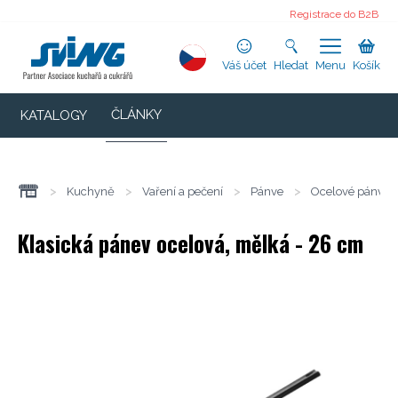
Registrace do B2B
Váš účet
Hledat
Menu
Košík
ČLÁNKY
KATALOGY
>
Kuchyně
>
Vaření a pečení
>
Pánve
>
Ocelové pánve
Klasická pánev ocelová, mělká - 26 cm