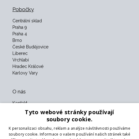
Pobočky
Centrální sklad
Praha 9
Praha 4
Brno
České Budějovice
Liberec
Vrchlabí
Hradec Králové
Karlovy Vary
O nás
Kontakt
O nás
Tyto webové stránky používají
Obchodní podmínky
soubory cookie.
GDPR
K personalizaci obsahu, reklam a analýze návštěvnosti používáme
Naši partneři
soubory cookie. Informace o vašem používání našich stránek také