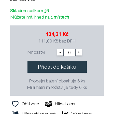
- odolný proti tepelným šokům
Skladem celkem 36
- odolný vůči profesionálním čistícím
Můžete mít ihned na
1 místech
prostředkům
- mechanicky odolný díky vyvážené konstrukci
- 100% zdravotně nezávadný
134,31 Kč
- možnost dekorace a vlastního loga
111,00 Kč
bez DPH
- dekorace jsou podglazurové a vhodné pro
použití v profesionální gastronomii
Množství
-
+
- možnost dlouhodobého průběžného
doplňování
Přidat do košíku
- speciální tvar šetří místo při skladování
- finální výpal probíhá při teplotě 1.400° C.
Prodejní balení obsahuje 6 ks
Minimální množství je tedy 6 ks
Oblíbené
Hlídat cenu
Hlídat skladovost
Vývoj ceny