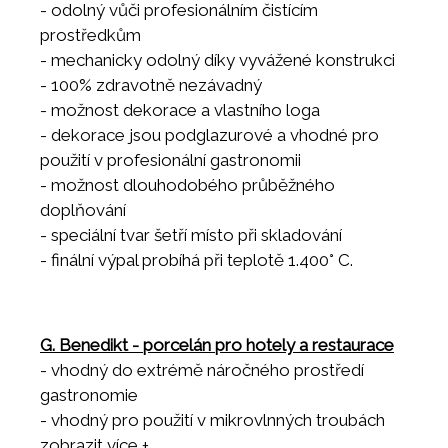
- odolný vůči profesionálním čistícím
prostředkům
- mechanicky odolný díky vyvážené konstrukci
- 100% zdravotně nezávadný
- možnost dekorace a vlastního loga
- dekorace jsou podglazurové a vhodné pro
použití v profesionální gastronomii
- možnost dlouhodobého průběžného
doplňování
- speciální tvar šetří místo při skladování
- finální výpal probíhá při teplotě 1.400° C.
G. Benedikt - porcelán pro hotely a restaurace
- vhodný do extrémě náročného prostředí
gastronomie
- vhodný pro použití v mikrovlnných troubách
- vhodný do všech myček nádobí
zobrazit více +