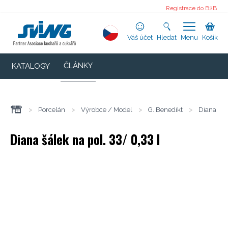
Registrace do B2B
Váš účet
Hledat
Menu
Košík
ČLÁNKY
KATALOGY
>
Porcelán
>
Výrobce / Model
>
G. Benedikt
>
Diana
Diana šálek na pol. 33/ 0,33 l