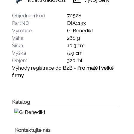
Objednací kód
70528
PartNO
DIA1133
Výrobce
G. Benedikt
Váha
260 g
Šířka
10,3 cm
Výška
5,9 cm
Objem
320 ml
Výhody registrace do B2B -
Pro malé i velké
firmy
Katalog
Kontaktujte nás