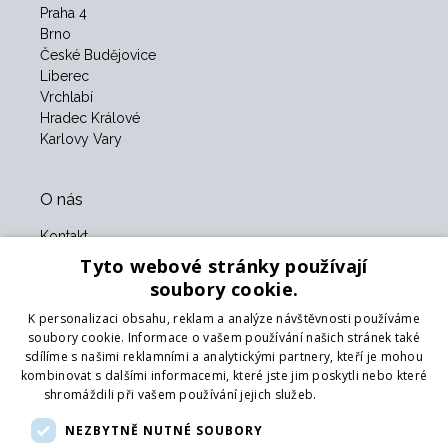
Praha 4
Brno
České Budějovice
Liberec
Vrchlabí
Hradec Králové
Karlovy Vary
O nás
Kontakt
O nás
Tyto webové stránky používají
Obchodní podmínky
soubory cookie.
GDPR
K personalizaci obsahu, reklam a analýze návštěvnosti používáme
Naši partneři
soubory cookie. Informace o vašem používání našich stránek také
sdílíme s našimi reklamními a analytickými partnery, kteří je mohou
Formulář pro vrácení zboží
kombinovat s dalšími informacemi, které jste jim poskytli nebo které
Vrácení zboží
shromáždili při vašem používání jejich služeb.
Více informací
Doprava
NEZBYTNĚ NUTNÉ SOUBORY