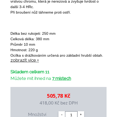
vrstvou chromu, která je nerezová a zvyšuje tvrdost o
další 3-4 HRc.
Při broušení nůž táhneme proti ostří.
Délka bez rukojeti: 250 mm
Celková délka: 380 mm
Průměr 10 mm
Hmotnost: 220 g
Ocílka s drážkováním určená pro základní hrubší obtah.
zobrazit více +
Jádro je z ušlechtilé nástrojové vysoce legované oceli
(zakalené na 62-64 HRc) a je galvanicky povlakované
Skladem celkem 11
vrstvou chromu, která je nerezová a zvyšuje tvrdost o
další 3-4 HRc.
Můžete mít ihned na
7 místech
Při broušení nůž táhneme proti ostří.
505,78 Kč
418,00 Kč
bez DPH
Množství
-
+