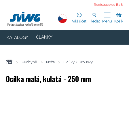
Registrace do B2B
Váš účet
Hledat
Menu
Košík
ČLÁNKY
KATALOGY
>
Kuchyně
>
Nože
>
Ocílky / Brousky
Ocílka malá, kulatá - 250 mm