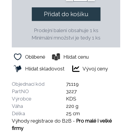
Přidat do košíku
Prodejní balení obsahuje 1 ks
Minimální množství je tedy 1 ks
Oblíbené
Hlídat cenu
Hlídat skladovost
Vývoj ceny
Objednací kód
71119
PartNO
3227
Výrobce
KDS
Váha
220 g
Délka
25 cm
Výhody registrace do B2B -
Pro malé i velké
firmy