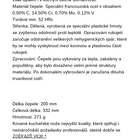
Materiál čepele: Speciální francouzská ocel s obsahem
0,50% C, 14,50% Cr, 0,70% Mo, 0,12% V.
Tvrdost min. 52 HRc.
Střenka: Dělená, vyrobená ze speciální plastické hmoty
se zvýšenou odolností proti teplotě. Opracování rukojeti
zaručuje odstranění veškerých nehygienických spár, které
by se mohly vyskytnout mezi kovovou a plastovou částí
rukojeti.
Zpracování: Čepele jsou vykovány za tepla, zakaleny a
popuštěny, aby bylo dosaženo velmi jemné struktury
materiálu. Po dokonalém vybroušení je zaručena dlouhá
trvanlivost ostří.
Délka čepele: 200 mm
Celková délka: 332 mm
Hmotnost: 271 g
Kované kuchařské nože nejvyšší kvality, které splňují i
nejnáročnější požadavky profesionálů, stejně dobře se
zobrazit více +
však uplatní i v kuchyni běžné domácnosti.