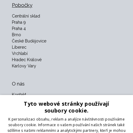
Pobočky
Centrální sklad
Praha 9
Praha 4
Brno
České Budějovice
Liberec
Vrchlabí
Hradec Králové
Karlovy Vary
O nás
Kontakt
O nás
Tyto webové stránky používají
Obchodní podmínky
soubory cookie.
GDPR
K personalizaci obsahu, reklam a analýze návštěvnosti používáme
Naši partneři
soubory cookie. Informace o vašem používání našich stránek také
sdílíme s našimi reklamními a analytickými partnery, kteří je mohou
Formulář pro vrácení zboží