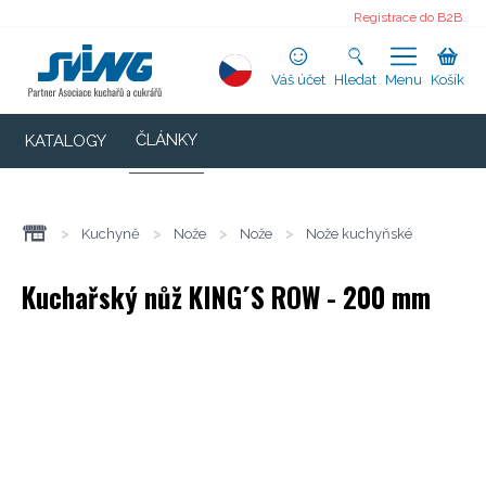
Registrace do B2B
Váš účet
Hledat
Menu
Košík
ČLÁNKY
KATALOGY
>
Kuchyně
>
Nože
>
Nože
>
Nože kuchyňské
Kuchařský nůž KING´S ROW - 200 mm