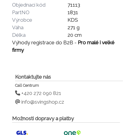
Objednací kód
71113
PartNO
1831
Výrobce
KDS
Váha
271 g
Délka
20 cm
Výhody registrace do B2B -
Pro malé i velké
firmy
Kontaktujte nás
Call Centrum
+420 272 090 821
info@svingshop.cz
Možnosti dopravy a platby