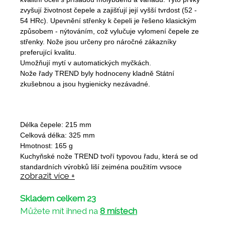
zvyšují životnost čepele a zajišťují její vyšší tvrdost (52 -
54 HRc). Upevnění střenky k čepeli je řešeno klasickým
způsobem - nýtováním, což vylučuje vylomení čepele ze
střenky. Nože jsou určeny pro náročné zákazníky
preferující kvalitu.
Umožňují mytí v automatických myčkách.
Nože řady TREND byly hodnoceny kladně Státní
zkušebnou a jsou hygienicky nezávadné.
Délka čepele: 215 mm
Celková délka: 325 mm
Hmotnost: 165 g
Kuchyňské nože TREND tvoří typovou řadu, která se od
standardních výrobků liší zejména použitím vysoce
zobrazit více +
kvalitní oceli s přísadou molybdenu a vanadu. Tyto prvky
zvyšují životnost čepele a zajišťují její vyšší tvrdost (52 -
Skladem celkem 23
54 HRc). Upevnění střenky k čepeli je řešeno klasickým
způsobem - nýtováním, což vylučuje vylomení čepele ze
Můžete mít ihned na
8 místech
střenky. Nože jsou určeny pro náročné zákazníky