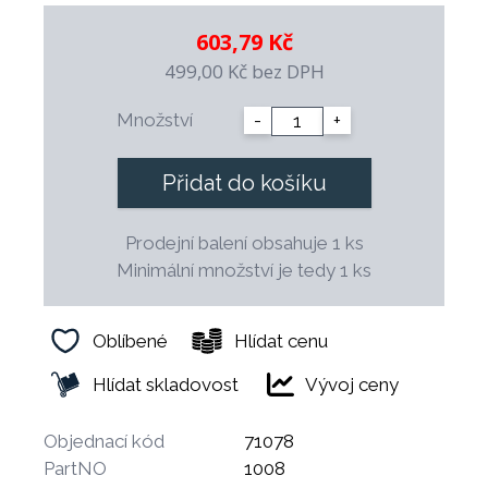
preferující kvalitu.
Umožňují mytí v automatických myčkách.
603,79 Kč
Nože řady TREND byly hodnoceny kladně Státní
499,00 Kč
bez DPH
zkušebnou a jsou hygienicky nezávadné.
Množství
-
+
Přidat do košíku
Prodejní balení obsahuje 1 ks
Minimální množství je tedy 1 ks
Oblíbené
Hlídat cenu
Hlídat skladovost
Vývoj ceny
Objednací kód
71078
PartNO
1008