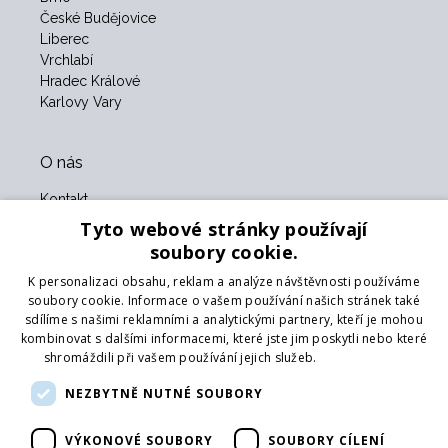
České Budějovice
Liberec
Vrchlabí
Hradec Králové
Karlovy Vary
O nás
Kontakt
O nás
Tyto webové stránky používají
Obchodní podmínky
soubory cookie.
GDPR
K personalizaci obsahu, reklam a analýze návštěvnosti používáme
Naši partneři
soubory cookie. Informace o vašem používání našich stránek také
sdílíme s našimi reklamními a analytickými partnery, kteří je mohou
Formulář pro vrácení zboží
kombinovat s dalšími informacemi, které jste jim poskytli nebo které
Vrácení zboží
shromáždili při vašem používání jejich služeb.
Více informací
Doprava
NEZBYTNĚ NUTNÉ SOUBORY
Sledujte nás
VÝKONOVÉ SOUBORY
SOUBORY CÍLENÍ