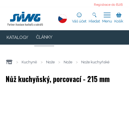
Registrace do B2B
Váš účet
Hledat
Menu
Košík
ČLÁNKY
KATALOGY
>
Kuchyně
>
Nože
>
Nože
>
Nože kuchyňské
Nůž kuchyňský, porcovací - 215 mm