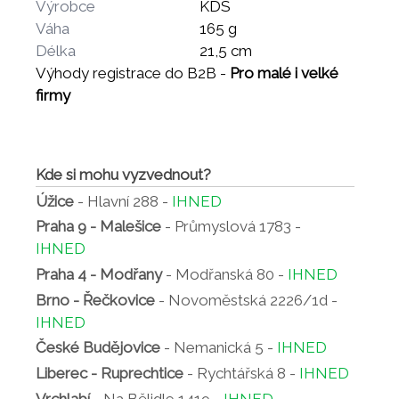
Výrobce
KDS
Váha
165 g
Délka
21,5 cm
Výhody registrace do B2B -
Pro malé i velké
firmy
Kde si mohu vyzvednout?
Úžice
- Hlavní 288 -
IHNED
Praha 9 - Malešice
- Průmyslová 1783 -
IHNED
Praha 4 - Modřany
- Modřanská 80 -
IHNED
Brno - Řečkovice
- Novoměstská 2226/1d -
IHNED
České Budějovice
- Nemanická 5 -
IHNED
Liberec - Ruprechtice
- Rychtářská 8 -
IHNED
Vrchlabí
- Na Bělidle 1419 -
IHNED