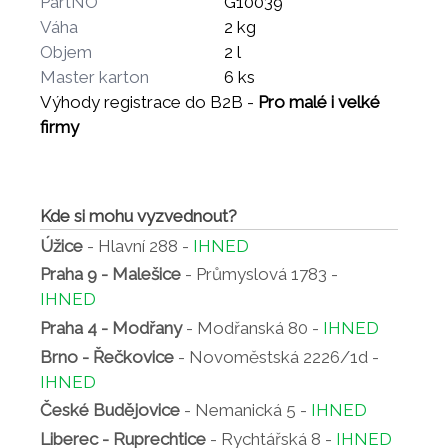
PartNO
G10039
Váha
2 kg
Objem
2 l
Master karton
6 ks
Výhody registrace do B2B -
Pro malé i velké
firmy
Kde si mohu vyzvednout?
Úžice
- Hlavní 288 -
IHNED
Praha 9 - Malešice
- Průmyslová 1783 -
IHNED
Praha 4 - Modřany
- Modřanská 80 -
IHNED
Brno - Řečkovice
- Novoměstská 2226/1d -
IHNED
České Budějovice
- Nemanická 5 -
IHNED
Liberec - Ruprechtice
- Rychtářská 8 -
IHNED