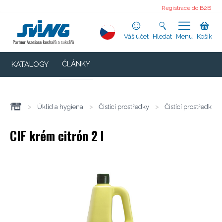
Registrace do B2B
Váš účet
Hledat
Menu
Košík
ČLÁNKY
KATALOGY
>
Úklid a hygiena
>
Čistící prostředky
>
Čistící prostředky 
CIF krém citrón 2 l