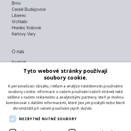
Brno
České Budějovice
Liberec
Vrchlabí
Hradec Králové
Karlovy Vary
O nás
Kontakt
O nás
Tyto webové stránky používají
Obchodní podmínky
soubory cookie.
GDPR
K personalizaci obsahu, reklam a analýze návštěvnosti používáme
Naši partneři
soubory cookie. Informace o vašem používání našich stránek také
sdílíme s našimi reklamními a analytickými partnery, kteří je mohou
Formulář pro vrácení zboží
kombinovat s dalšími informacemi, které jste jim poskytli nebo které
Vrácení zboží
shromáždili při vašem používání jejich služeb.
Více informací
Doprava
NEZBYTNĚ NUTNÉ SOUBORY
Sledujte nás