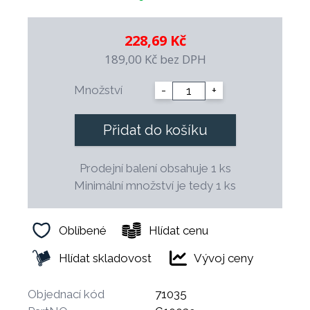
vodní kámen
- nejlépe účinkuje na keramiku, smalt, plast,
228,69 Kč
nerezovou ocel, hliníkové povrchy a na
189,00 Kč
bez DPH
sklokeramické desky
- možnost nanášet na vlhkou tkaninu nebo i
Množství
-
+
rovnou na znečištěné povrchy
Přidat do košíku
Prodejní balení obsahuje 1 ks
Minimální množství je tedy 1 ks
Oblíbené
Hlídat cenu
Hlídat skladovost
Vývoj ceny
Objednací kód
71035