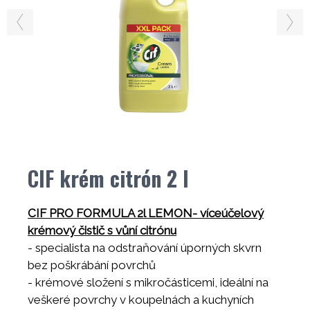
CIF krém citrón 2 l
CIF PRO FORMULA 2l LEMON- víceúčelový
krémový čistič s vůní citrónu
- specialista na odstraňování úporných skvrn
bez poškrábání povrchů
- krémové složení s mikročásticemi, ideální na
veškeré povrchy v koupelnách a kuchyních