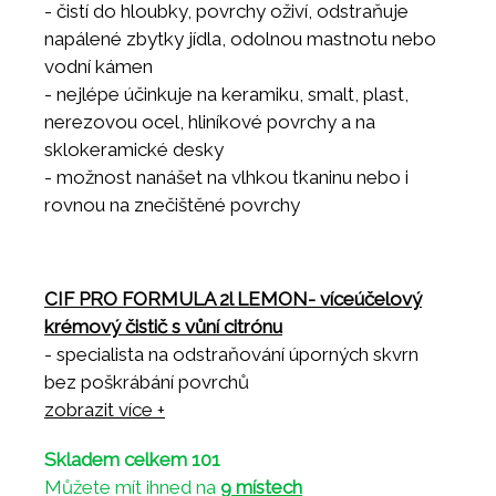
- čistí do hloubky, povrchy oživí, odstraňuje
napálené zbytky jídla, odolnou mastnotu nebo
vodní kámen
- nejlépe účinkuje na keramiku, smalt, plast,
nerezovou ocel, hliníkové povrchy a na
sklokeramické desky
- možnost nanášet na vlhkou tkaninu nebo i
rovnou na znečištěné povrchy
CIF PRO FORMULA 2l LEMON- víceúčelový
krémový čistič s vůní citrónu
- specialista na odstraňování úporných skvrn
bez poškrábání povrchů
- krémové složení s mikročásticemi, ideální na
zobrazit více +
veškeré povrchy v koupelnách a kuchyních
Skladem celkem 101
- čistí do hloubky, povrchy oživí, odstraňuje
Můžete mít ihned na
9 místech
napálené zbytky jídla, odolnou mastnotu nebo