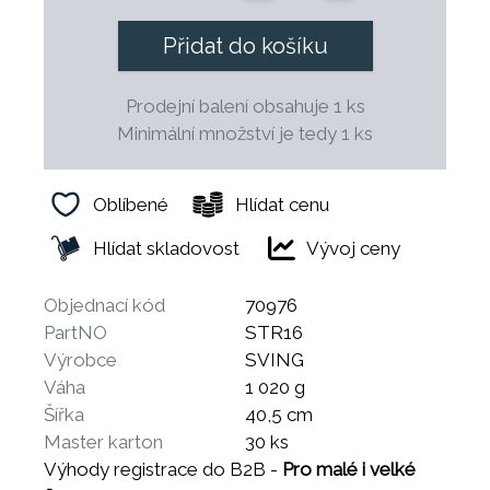
Přidat do košíku
Prodejní balení obsahuje 1 ks
Minimální množství je tedy 1 ks
Oblíbené
Hlídat cenu
Hlídat skladovost
Vývoj ceny
Objednací kód
70976
PartNO
STR16
Výrobce
SVING
Váha
1 020 g
Šířka
40,5 cm
Master karton
30 ks
Výhody registrace do B2B -
Pro malé i velké