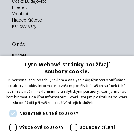
České Budějovice
Liberec
Vrchlabí
Hradec Králové
Karlovy Vary
O nás
Kontakt
O nás
Tyto webové stránky používají
Obchodní podmínky
soubory cookie.
GDPR
K personalizaci obsahu, reklam a analýze návštěvnosti používáme
Naši partneři
soubory cookie. Informace o vašem používání našich stránek také
sdílíme s našimi reklamními a analytickými partnery, kteří je mohou
Formulář pro vrácení zboží
kombinovat s dalšími informacemi, které jste jim poskytli nebo které
Vrácení zboží
shromáždili při vašem používání jejich služeb.
Více informací
Doprava
NEZBYTNĚ NUTNÉ SOUBORY
Sledujte nás
VÝKONOVÉ SOUBORY
SOUBORY CÍLENÍ