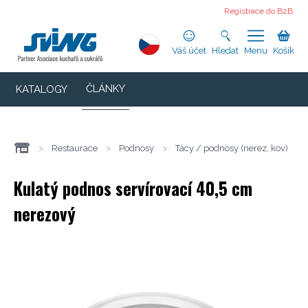
Registrace do B2B
Váš účet
Hledat
Menu
Košík
ČLÁNKY
KATALOGY
>
Restaurace
>
Podnosy
>
Tácy / podnosy (nerez, kov)
Kulatý podnos servírovací 40,5 cm
nerezový