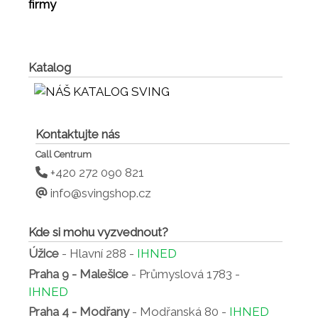
firmy
Katalog
Kontaktujte nás
Call Centrum
+420 272 090 821
info@svingshop.cz
Kde si mohu vyzvednout?
Úžice
- Hlavní 288 -
IHNED
Praha 9 - Malešice
- Průmyslová 1783 -
IHNED
Praha 4 - Modřany
- Modřanská 80 -
IHNED