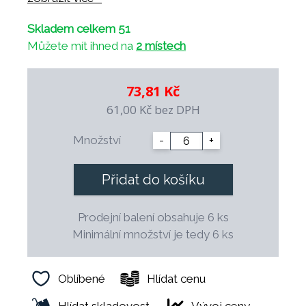
- odolný proti tepelným šokům
Skladem celkem 51
- odolný vůči profesionálním čistícím
Můžete mít ihned na
2 místech
prostředkům
- mechanicky odolný díky vyvážené konstrukci
- 100% zdravotně nezávadný
73,81 Kč
- možnost dekorace a vlastního loga
61,00 Kč
bez DPH
- dekorace jsou podglazurové a vhodné pro
použití v profesionální gastronomii
Množství
-
+
- možnost dlouhodobého průběžného
doplňování
Přidat do košíku
- speciální tvar šetří místo při skladování
- finální výpal probíhá při teplotě 1.400° C.
Prodejní balení obsahuje 6 ks
Minimální množství je tedy 6 ks
Oblíbené
Hlídat cenu
Hlídat skladovost
Vývoj ceny