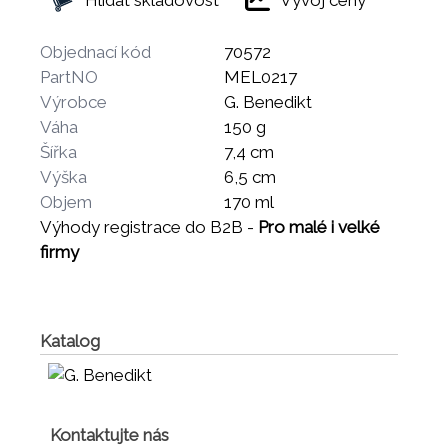
Objednací kód
70572
PartNO
MEL0217
Výrobce
G. Benedikt
Váha
150 g
Šířka
7,4 cm
Výška
6,5 cm
Objem
170 ml
Výhody registrace do B2B -
Pro malé i velké
firmy
Katalog
Kontaktujte nás