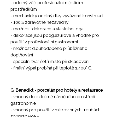
- odolný vůči profesionálním čistícím
prostředkům
- mechanicky odolný díky vyvážené konstrukci
- 100% zdravotně nezávadný
- možnost dekorace a vlastního loga
- dekorace jsou podglazurové a vhodné pro
použití v profesionální gastronomii
- možnost dlouhodobého průběžného
doplňování
- speciální tvar šetří místo při skladování
- finální výpal probíhá při teplotě 1.400° C.
G. Benedikt - porcelán pro hotely a restaurace
- vhodný do extrémě náročného prostředí
gastronomie
- vhodný pro použití v mikrovlnných troubách
- vhodný do všech myček nádobí
zobrazit více +