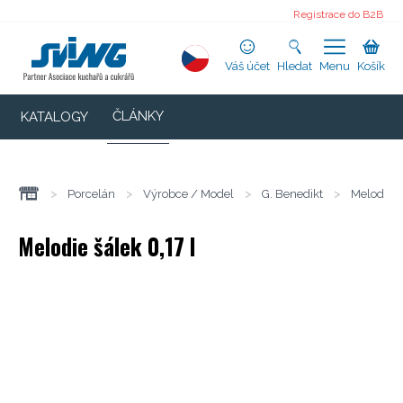
Registrace do B2B
Váš účet
Hledat
Menu
Košík
ČLÁNKY
KATALOGY
>
Porcelán
>
Výrobce / Model
>
G. Benedikt
>
Melodie
Melodie šálek 0,17 l