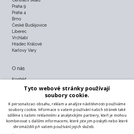
Centrální sklad
Praha 9
Praha 4
Brno
České Budějovice
Liberec
Vrchlabí
Hradec Králové
Karlovy Vary
O nás
Kontakt
O nás
Tyto webové stránky používají
Obchodní podmínky
soubory cookie.
GDPR
K personalizaci obsahu, reklam a analýze návštěvnosti používáme
Naši partneři
soubory cookie. Informace o vašem používání našich stránek také
sdílíme s našimi reklamními a analytickými partnery, kteří je mohou
Formulář pro vrácení zboží
kombinovat s dalšími informacemi, které jste jim poskytli nebo které
Vrácení zboží
shromáždili při vašem používání jejich služeb.
Více informací
Doprava