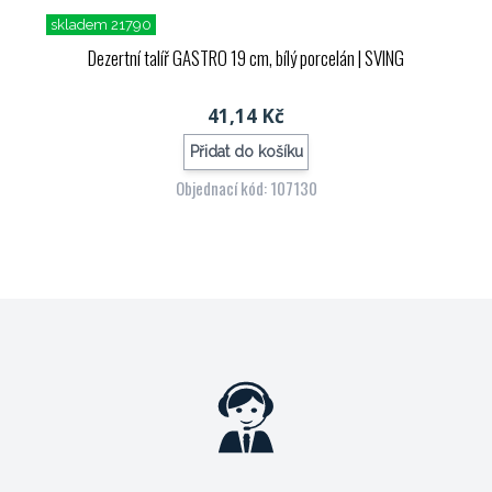
skladem 21790
Dezertní talíř GASTRO 19 cm, bílý porcelán
| SVING
41,14 Kč
Přidat do košíku
Objednací kód: 107130