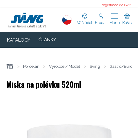
Registrace do B2B
Váš účet
Hledat
Menu
Košík
ČLÁNKY
KATALOGY
>
Porcelán
>
Výrobce / Model
>
Sving
>
Gastro/Euro
Miska na polévku 520ml