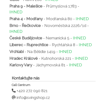
Praha 9 - Malešice
- Průmyslová 1783 -
IHNED
Praha 4 - Modřany
- Modřanská 80 -
IHNED
Brno - Řečkovice
- Novoměstská 2226/1d -
IHNED
České Budějovice
- Nemanická 5 -
IHNED
Liberec - Ruprechtice
- Rychtářská 8 -
IHNED
Vrchlabí
- Na Bělidle 1419 -
IHNED
Hradec Králové
- Kutnohorská 221 -
IHNED
Karlovy Vary
- Jáchymovská 81 -
IHNED
Kontaktujte nás
Call Centrum
+420 272 090 821
info@svingshop.cz