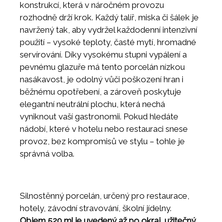
konstrukcí, která v náročném provozu
rozhodně drží krok. Každý talíř, miska či šálek je
navržený tak, aby vydržel každodenní intenzivní
použití – vysoké teploty, časté mytí, hromadné
servírování. Díky vysokému stupni vypálení a
pevnému glazuře má tento porcelán nízkou
nasákavost, je odolný vůči poškození hran i
běžnému opotřebení, a zároveň poskytuje
elegantní neutrální plochu, která nechá
vyniknout vaší gastronomii. Pokud hledáte
nádobí, které v hotelu nebo restauraci snese
provoz, bez kompromisů ve stylu – tohle je
správná volba.
Silnostěnný porcelán, určený pro restaurace,
hotely, závodní stravování, školní jídelny.
Objem 520 ml je uvedený až po okraj, užitečný