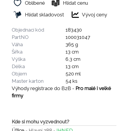
Oblíbené
Hlídat cenu
Hlídat skladovost
Vývoj ceny
Objednací kód
183430
PartNO
100031047
Váha
365 g
Šířka
13 cm
Výška
6,3 cm
Délka
13 cm
Objem
520 ml
Master karton
54 ks
Výhody registrace do B2B -
Pro malé i velké
firmy
Kde si mohu vyzvednout?
Úžice
- Hlavní 288 -
IHNED