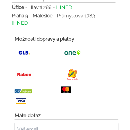
• finální výpal probíhá při teplotě 1 400° C
Úžice
- Hlavní 288 -
IHNED
Praha 9 - Malešice
- Průmyslová 1783 -
IHNED
Možnosti dopravy a platby
Máte dotaz