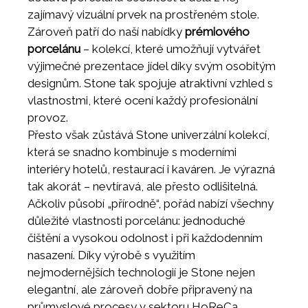
zajímavý vizuální prvek na prostřeném stole.
Zároveň patří do naší nabídky
prémiového
porcelánu
– kolekcí, které umožňují vytvářet
výjimečné prezentace jídel díky svým osobitým
designům. Stone tak spojuje atraktivní vzhled s
vlastnostmi, které ocení každý profesionální
provoz.
Přesto však zůstává Stone univerzální kolekcí,
která se snadno kombinuje s moderními
interiéry hotelů, restaurací i kaváren. Je výrazná
tak akorát – nevtíravá, ale přesto odlišitelná.
Ačkoliv působí „přírodně“, pořád nabízí všechny
důležité vlastnosti porcelánu: jednoduché
čištění a vysokou odolnost i při každodenním
nasazení. Díky výrobě s využitím
nejmodernějších technologií je Stone nejen
elegantní, ale zároveň dobře připravený na
průmyslové procesy v sektoru HoReCa.