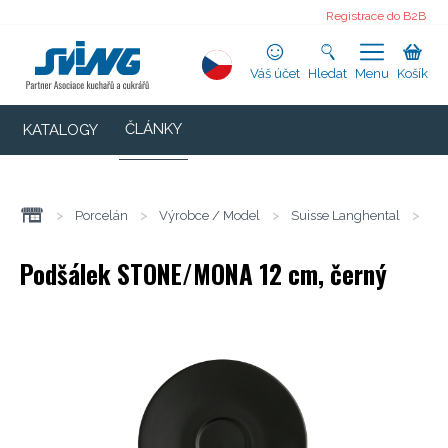
Registrace do B2B
Váš účet
Hledat
Menu
Košík
ČLÁNKY
KATALOGY
>
Porcelán
>
Výrobce / Model
>
Suisse Langhental
>
St
Podšálek STONE/MONA 12 cm, černý