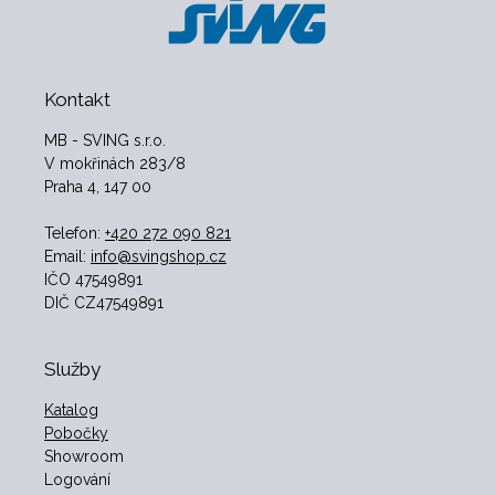
Kontakt
MB - SVING s.r.o.
V mokřinách 283/8
Praha 4, 147 00
Telefon:
+420 272 090 821
Email:
info@svingshop.cz
IČO 47549891
DIČ CZ47549891
Služby
Katalog
Pobočky
Showroom
Logování