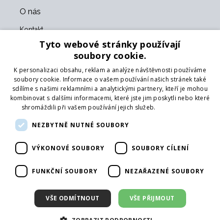
O nás
Kontakt
O nás
Tyto webové stránky používají
Obchodní podmínky
soubory cookie.
GDPR
K personalizaci obsahu, reklam a analýze návštěvnosti používáme
Naši partneři
soubory cookie. Informace o vašem používání našich stránek také
sdílíme s našimi reklamními a analytickými partnery, kteří je mohou
Formulář pro vrácení zboží
kombinovat s dalšími informacemi, které jste jim poskytli nebo které
Vrácení zboží
shromáždili při vašem používání jejich služeb.
Více informací
Doprava
NEZBYTNĚ NUTNÉ SOUBORY
Sledujte nás
VÝKONOVÉ SOUBORY
SOUBORY CÍLENÍ
Web
Přihlásit mailing
FUNKČNÍ SOUBORY
NEZAŘAZENÉ SOUBORY
VŠE ODMÍTNOUT
VŠE PŘIJMOUT