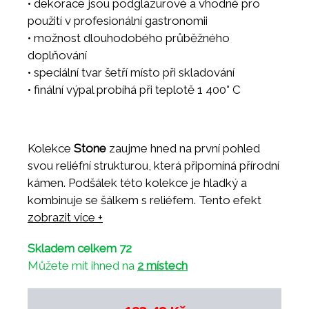
• dekorace jsou podglazurové a vhodné pro
použití v profesionální gastronomii
• možnost dlouhodobého průběžného
doplňování
• speciální tvar šetří místo při skladování
• finální výpal probíhá při teplotě 1 400° C
Kolekce
Stone
zaujme hned na první pohled
svou reliéfní strukturou, která připomíná přírodní
kámen. Podšálek této kolekce je hladký a
kombinuje se šálkem s reliéfem. Tento efekt
dodává porcelánu osobitost a dělá z něj
zobrazit více +
zajímavý vizuální prvek na prostřeném stole.
Skladem celkem 72
Zároveň patří do naší nabídky
prémiového
Můžete mít ihned na
2 místech
porcelánu
– kolekcí, které umožňují vytvářet
výjimečné prezentace jídel díky svým osobitým
designům. Stone tak spojuje atraktivní vzhled s