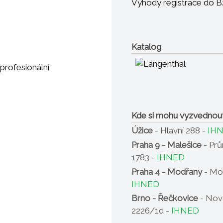
Výhody registrace do 
• 100% zdravotně nezá
• možnost dekorace a vl
• dekorace jsou podglaz
gastronomii
Katalog
• možnost dlouhodobéh
profesionální
• speciální tvar šetří mís
• finální výpal probíhá př
Kde si mohu vyzvednou
Úžice
- Hlavní 288 -
IH
Praha 9 - Malešice
- Pr
1783 -
IHNED
Praha 4 - Modřany
- Mo
IHNED
Brno - Řečkovice
- Nov
2226/1d -
IHNED