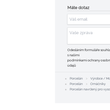
Máte dotaz
Odesláním formuláře souhla
s našimi
podmínkami ochrany osobn
údajů
●
Porcelán
>
Výrobce / M
●
Porcelán
>
Omáčníky
●
Porcelán navržený pro vyso