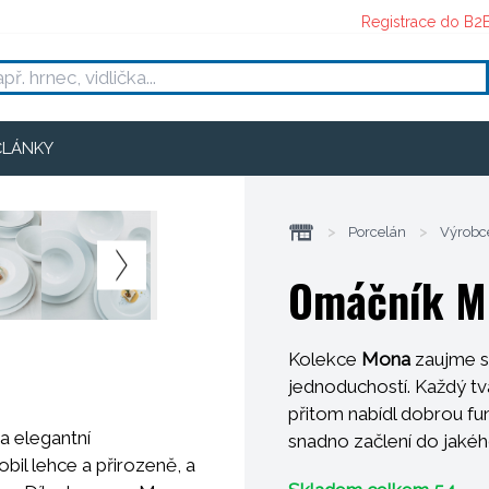
Registrace do B2
ČLÁNKY
>
Porcelán
>
Výrobc
Omáčník M
Kolekce
Mona
zaujme sv
jednoduchostí. Každý tva
přitom nabídl dobrou f
a elegantní
snadno začlení do jakého
bil lehce a přirozeně, a
tradičněji laděné provoz