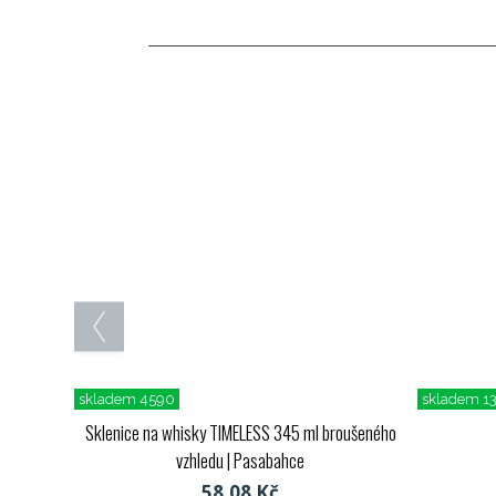
skladem 4590
skladem 1
Sklenice na whisky TIMELESS 345 ml broušeného
vzhledu
| Pasabahce
58,08 Kč