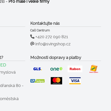
B2B -
Pro malé i velké firmy
vadný
astního loga
urové a vhodné pro použití v profesionální
Kontaktujte nás
o průběžného doplňování
Call Centrum
to při skladování
+420 272 090 821
i teplotě 1 400° C
info@svingshop.cz
t?
Možnosti dopravy a platby
NED
ůmyslová
dřanská 80 -
oměstská