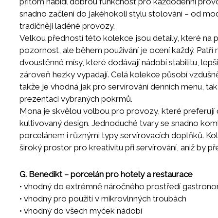
přitom nabídl dobrou funkčnost pro každodenní pro
snadno začlení do jakéhokoli stylu stolování – od mod
tradičněji laděné provozy.
Velkou předností této kolekce jsou detaily, které na 
pozornost, ale během používání je ocení každý. Patří 
dvoustěnné mísy, které dodávají nádobí stabilitu, lepš
zároveň hezky vypadají. Celá kolekce působí vzdušně
takže je vhodná jak pro servírování denních menu, tak 
prezentaci vybraných pokrmů.
Mona je skvělou volbou pro provozy, které preferují či
kultivovaný design. Jednoduché tvary se snadno kombi
porcelánem i růz­nými typy servírovacích doplňků. Ko
široký prostor pro kreativitu při servírování, aniž by př
G. Benedikt – porcelán pro hotely a restaurace
• vhodný do extrémně náročného prostředí gastron
• vhodný pro použití v mikrovlnných troubách
• vhodný do všech myček nádobí