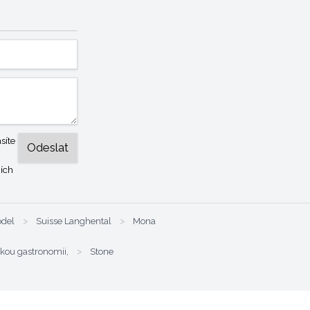
síte
ích
odel
>
Suisse Langhental
>
Mona
kou gastronomii,
>
Stone