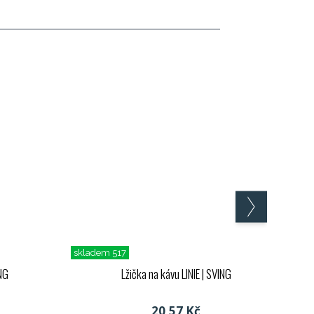
skladem 517
NG
Lžička na kávu LINIE
| SVING
20,57 Kč