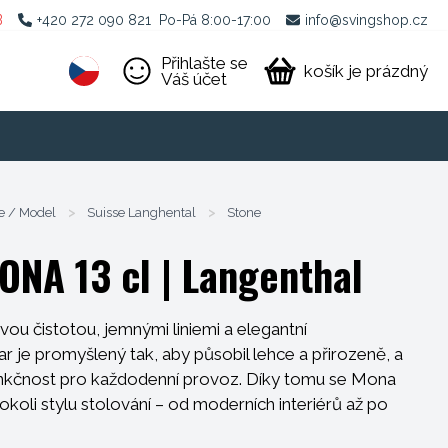
B
+420 272 090 821
Po-Pá 8:00-17:00
info@svingshop.cz
Přihlašte se
košík je prázdný
Váš účet
e / Model
>
Suisse Langhental
>
Stone
ONA 13 cl
| Langenthal
ou čistotou, jemnými liniemi a elegantní
r je promyšlený tak, aby působil lehce a přirozeně, a
unkčnost pro každodenní provoz. Díky tomu se Mona
koli stylu stolování – od moderních interiérů až po
y.