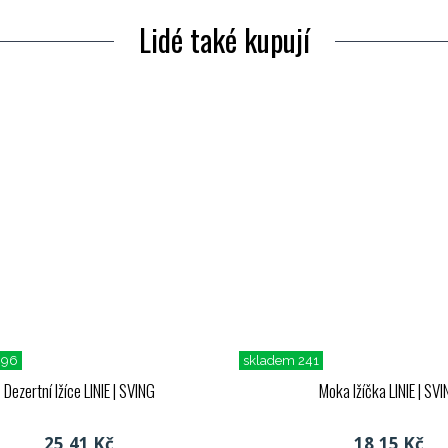
Lidé také kupují
396
skladem 241
Dezertní lžíce LINIE
| SVING
Moka lžíčka LINIE
| SVI
25,41 Kč
18,15 Kč