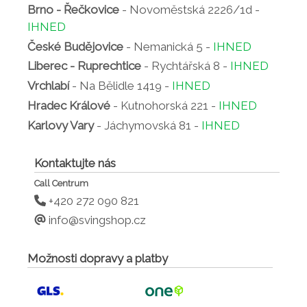
Brno - Řečkovice
- Novoměstská 2226/1d -
IHNED
České Budějovice
- Nemanická 5 -
IHNED
Liberec - Ruprechtice
- Rychtářská 8 -
IHNED
Vrchlabí
- Na Bělidle 1419 -
IHNED
Hradec Králové
- Kutnohorská 221 -
IHNED
Karlovy Vary
- Jáchymovská 81 -
IHNED
Kontaktujte nás
Call Centrum
+420 272 090 821
info@svingshop.cz
Možnosti dopravy a platby