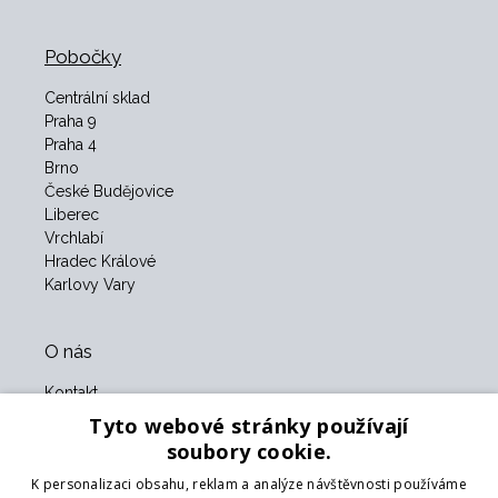
Pobočky
Centrální sklad
Praha 9
Praha 4
Brno
České Budějovice
Liberec
Vrchlabí
Hradec Králové
Karlovy Vary
O nás
Kontakt
O nás
Tyto webové stránky používají
Obchodní podmínky
soubory cookie.
GDPR
K personalizaci obsahu, reklam a analýze návštěvnosti používáme
Naši partneři