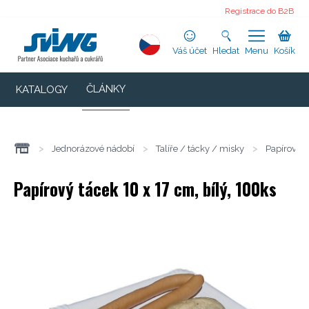
Registrace do B2B
Váš účet
Hledat
Menu
Košík
ČLÁNKY
KATALOGY
>
Jednorázové nádobí
>
Talíře / tácky / misky
>
Papírové 
Papírový tácek 10 x 17 cm, bílý, 100ks