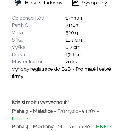
Hlídat skladovost
Vývoj ceny
Objednací kód
139904
PartNO
71143
Váha
520 g
Šířka
11,1 cm
Výška
0,7 cm
Délka
17,6 cm
Master karton
20 ks
Výhody registrace do B2B -
Pro malé i velké
firmy
Kde si mohu vyzvednout?
Praha 9 - Malešice
- Průmyslová 1783 -
IHNED
Praha 4 - Modřany
- Modřanská 80 -
IHNED