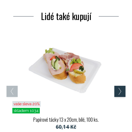
Lidé také kupují
vaše sleva 20%
skladem 1034
Papírové tácky 13 x 20cm, bílé, 100 ks.
60,14 Kč