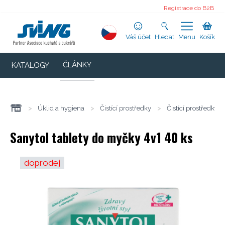
Registrace do B2B
Váš účet
Hledat
Menu
Košík
ČLÁNKY
KATALOGY
>
Úklid a hygiena
>
Čistící prostředky
>
Čistící prostředky 
Sanytol tablety do myčky 4v1 40 ks
doprodej