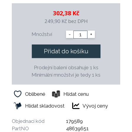
hygienických obalech, které se ve vodě 100%
rozpustí.
302,38 Kč
Pokud vám záleží na přírodě i při mytí nádobí,
249,90 Kč
bez DPH
tak tyto mycí tablety jsou skvělá volba.
Množství
-
+
Přidat do košíku
Prodejní balení obsahuje 1 ks
Minimální množství je tedy 1 ks
Oblíbené
Hlídat cenu
Hlídat skladovost
Vývoj ceny
Objednací kód
179589
PartNO
48639651