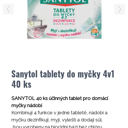
Sanytol tablety do myčky 4v1
40 ks
SANYTOL 40 ks účinných tablet pro domácí
myčky nádobí
Kombinují 4 funkce v jedné tabletě, nádobí a
myčku dezinfikují, myjí, vyleští a dodají sůl.
Jsou vyrobeny na biocidní bázi bez chlóru.