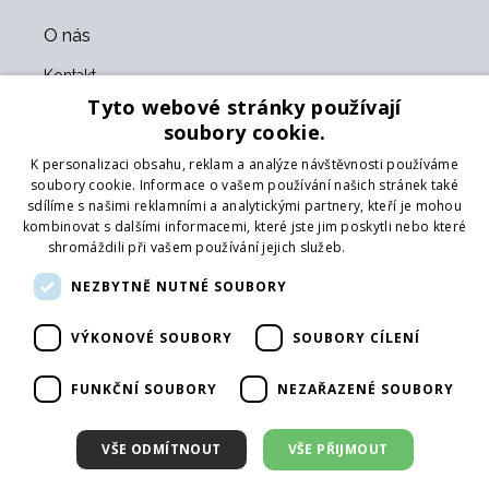
O nás
Kontakt
O nás
Tyto webové stránky používají
Obchodní podmínky
soubory cookie.
GDPR
K personalizaci obsahu, reklam a analýze návštěvnosti používáme
Naši partneři
soubory cookie. Informace o vašem používání našich stránek také
sdílíme s našimi reklamními a analytickými partnery, kteří je mohou
Formulář pro vrácení zboží
kombinovat s dalšími informacemi, které jste jim poskytli nebo které
Vrácení zboží
shromáždili při vašem používání jejich služeb.
Více informací
Doprava
NEZBYTNĚ NUTNÉ SOUBORY
Sledujte nás
VÝKONOVÉ SOUBORY
SOUBORY CÍLENÍ
Web
Přihlásit mailing
FUNKČNÍ SOUBORY
NEZAŘAZENÉ SOUBORY
VŠE ODMÍTNOUT
VŠE PŘIJMOUT