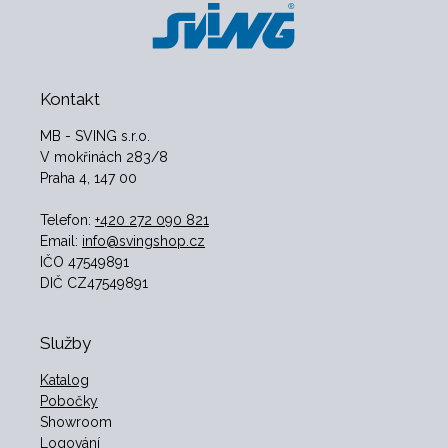
Kontakt
MB - SVING s.r.o.
V mokřinách 283/8
Praha 4, 147 00
Telefon:
+420 272 090 821
Email:
info@svingshop.cz
IČO 47549891
DIČ CZ47549891
Služby
Katalog
Pobočky
Showroom
Logování