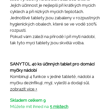
Jejich účinnost je nejlepší při krátkých mycích
cyklech a při nízkých mycích teplotách.
Jednotlivé tablety jsou zabaleny v rozpustných
hygienických obalech, které se ve vodě 100%
rozpustí.
Pokud vám záleží na přírodě i při mytí nádobí,
tak tyto mycí tablety jsou skvělá volba.
SANYTOL 40 ks účinných tablet pro domácí
myčky nádobí
Kombinují 4 funkce v jedné tabletě, nádobí a
myčku dezinfikují, myjí, vyleští a dodají sůl.
Jsou vyrobeny na biocidní bázi bez chlóru.
zobrazit více +
Jejich účinnost je nejlepší při krátkých mycích
Skladem celkem 9
cyklech a při nízkých mycích teplotách.
Můžete mít ihned na
5 místech
Jednotlivé tablety jsou zabaleny v rozpustných