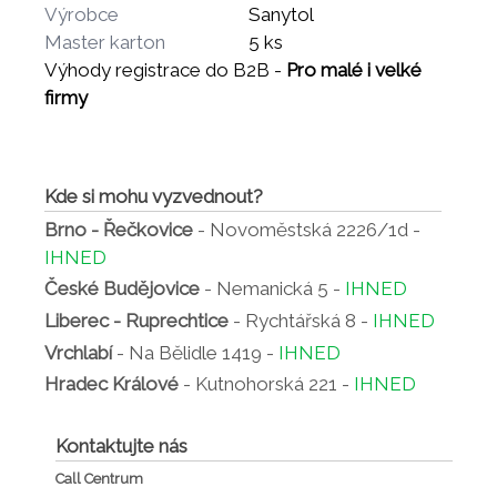
Výrobce
Sanytol
Master karton
5 ks
Výhody registrace do B2B -
Pro malé i velké
firmy
Kde si mohu vyzvednout?
Brno - Řečkovice
- Novoměstská 2226/1d -
IHNED
České Budějovice
- Nemanická 5 -
IHNED
Liberec - Ruprechtice
- Rychtářská 8 -
IHNED
Vrchlabí
- Na Bělidle 1419 -
IHNED
Hradec Králové
- Kutnohorská 221 -
IHNED
Kontaktujte nás
Call Centrum