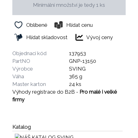
Minimální množství je tedy 1 ks
Oblíbené
Hlídat cenu
Hlídat skladovost
Vývoj ceny
Objednací kód
137953
PartNO
GNP-13150
Výrobce
SVING
Váha
365 g
Master karton
24 ks
Výhody registrace do B2B -
Pro malé i velké
firmy
Katalog