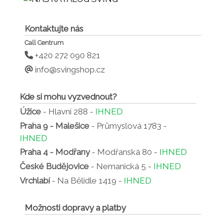
Kontaktujte nás
Call Centrum
+420 272 090 821
info@svingshop.cz
Kde si mohu vyzvednout?
Úžice
- Hlavní 288 -
IHNED
Praha 9 - Malešice
- Průmyslová 1783 -
IHNED
Praha 4 - Modřany
- Modřanská 80 -
IHNED
České Budějovice
- Nemanická 5 -
IHNED
Vrchlabí
- Na Bělidle 1419 -
IHNED
Možnosti dopravy a platby