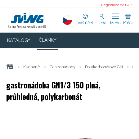
Registrace do B2B
Váš účet
Hledat
Menu
Košík
ČLÁNKY
KATALOGY
>
Kuchyně
>
Gastronádoby
>
Polykarbonátové GN
>
GN
gastronádoba GN1/3 150 plná,
průhledná, polykarbonát