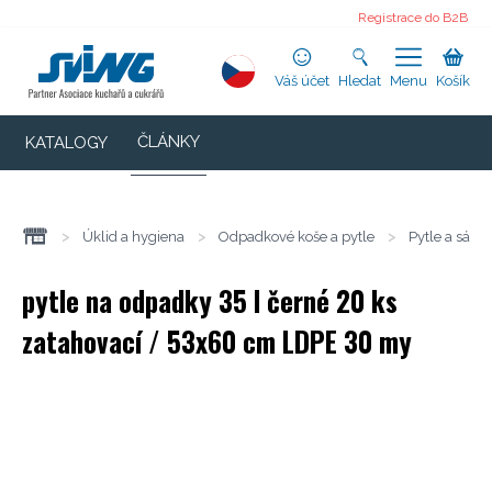
Registrace do B2B
Váš účet
Hledat
Menu
Košík
ČLÁNKY
KATALOGY
>
Úklid a hygiena
>
Odpadkové koše a pytle
>
Pytle a sáčk
pytle na odpadky 35 l černé 20 ks
zatahovací / 53x60 cm LDPE 30 my