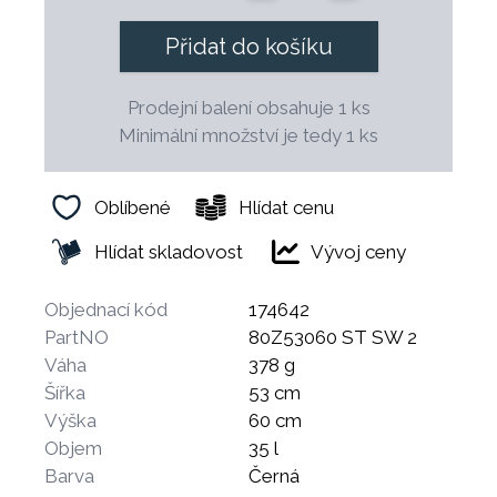
Přidat do košíku
Prodejní balení obsahuje 1 ks
Minimální množství je tedy 1 ks
Oblíbené
Hlídat cenu
Hlídat skladovost
Vývoj ceny
Objednací kód
174642
PartNO
80Z53060 ST SW 2
Váha
378 g
Šířka
53 cm
Výška
60 cm
Objem
35 l
Barva
Černá