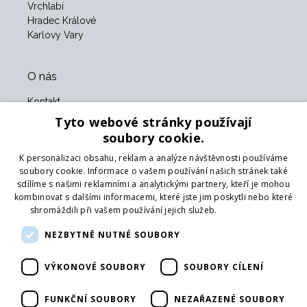
Vrchlabí
Hradec Králové
Karlovy Vary
O nás
Kontakt
O nás
Tyto webové stránky používají
Obchodní podmínky
soubory cookie.
GDPR
K personalizaci obsahu, reklam a analýze návštěvnosti používáme
Naši partneři
soubory cookie. Informace o vašem používání našich stránek také
sdílíme s našimi reklamními a analytickými partnery, kteří je mohou
Formulář pro vrácení zboží
kombinovat s dalšími informacemi, které jste jim poskytli nebo které
Vrácení zboží
shromáždili při vašem používání jejich služeb.
Více informací
Doprava
NEZBYTNĚ NUTNÉ SOUBORY
Sledujte nás
VÝKONOVÉ SOUBORY
SOUBORY CÍLENÍ
Web
Přihlásit mailing
FUNKČNÍ SOUBORY
NEZAŘAZENÉ SOUBORY