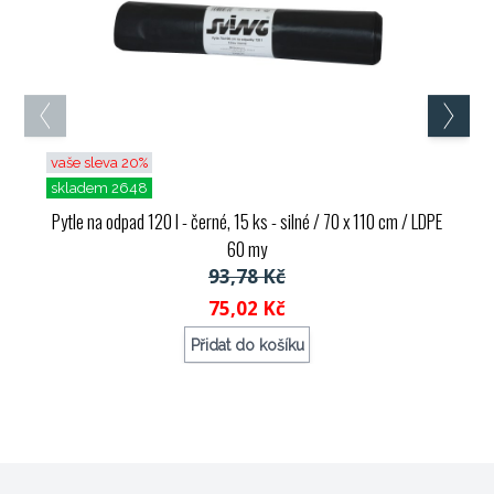
vaše sleva 20%
skladem 2648
Pytle na odpad 120 l - černé, 15 ks - silné / 70 x 110 cm / LDPE
60 my
93,78 Kč
75,02 Kč
Přidat do košíku
Objednací kód: 72484