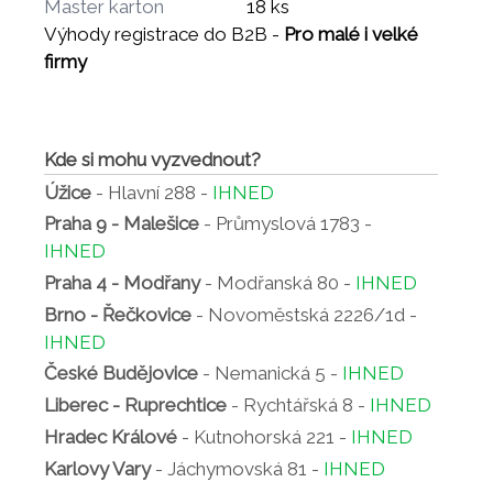
Master karton
18 ks
Výhody registrace do B2B -
Pro malé i velké
firmy
Kde si mohu vyzvednout?
Úžice
- Hlavní 288 -
IHNED
Praha 9 - Malešice
- Průmyslová 1783 -
IHNED
Praha 4 - Modřany
- Modřanská 80 -
IHNED
Brno - Řečkovice
- Novoměstská 2226/1d -
IHNED
České Budějovice
- Nemanická 5 -
IHNED
Liberec - Ruprechtice
- Rychtářská 8 -
IHNED
Hradec Králové
- Kutnohorská 221 -
IHNED
Karlovy Vary
- Jáchymovská 81 -
IHNED