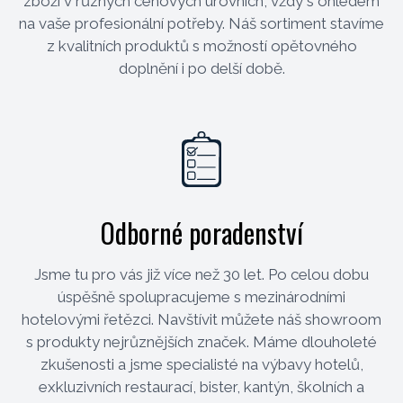
zboží v různých cenových úrovních, vždy s ohledem
na vaše profesionální potřeby. Náš sortiment stavíme
z kvalitních produktů s možností opětovného
doplnění i po delší době.
Odborné poradenství
Jsme tu pro vás již více než 30 let. Po celou dobu
úspěšně spolupracujeme s mezinárodními
hotelovými řetězci. Navštívit můžete náš showroom
s produkty nejrůznějších značek. Máme dlouholeté
zkušenosti a jsme specialisté na výbavy hotelů,
exkluzivních restaurací, bister, kantýn, školních a