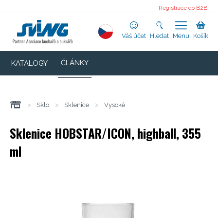
Registrace do B2B
Váš účet
Hledat
Menu
Košík
ČLÁNKY
KATALOGY
>
Sklo
>
Sklenice
>
Vysoké
Sklenice HOBSTAR/ICON, highball, 355
ml