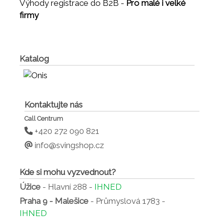
Výhody registrace do B2B -
Pro malé i velké
firmy
Katalog
Kontaktujte nás
Call Centrum
+420 272 090 821
info@svingshop.cz
Kde si mohu vyzvednout?
Úžice
- Hlavní 288 -
IHNED
Praha 9 - Malešice
- Průmyslová 1783 -
IHNED