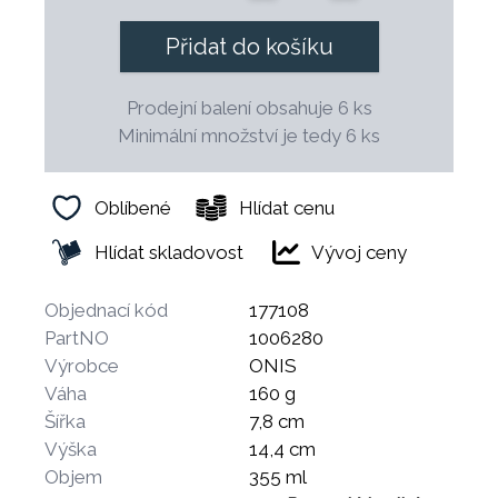
Přidat do košíku
Prodejní balení obsahuje 6 ks
Minimální množství je tedy 6 ks
Oblíbené
Hlídat cenu
Hlídat skladovost
Vývoj ceny
Objednací kód
177108
PartNO
1006280
Výrobce
ONIS
Váha
160 g
Šířka
7,8 cm
Výška
14,4 cm
Objem
355 ml