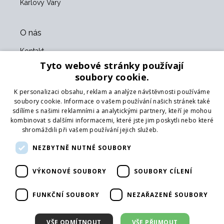
Karlovy Vary
O nás
Kontakt
O nás
Tyto webové stránky používají
Obchodní podmínky
soubory cookie.
GDPR
K personalizaci obsahu, reklam a analýze návštěvnosti používáme
Naši partneři
soubory cookie. Informace o vašem používání našich stránek také
sdílíme s našimi reklamními a analytickými partnery, kteří je mohou
Formulář pro vrácení zboží
kombinovat s dalšími informacemi, které jste jim poskytli nebo které
Vrácení zboží
shromáždili při vašem používání jejich služeb.
Více informací
Doprava
NEZBYTNĚ NUTNÉ SOUBORY
Sledujte nás
VÝKONOVÉ SOUBORY
SOUBORY CÍLENÍ
Web
Přihlásit mailing
FUNKČNÍ SOUBORY
NEZAŘAZENÉ SOUBORY
VŠE ODMÍTNOUT
VŠE PŘIJMOUT