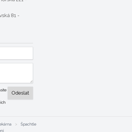
ská 81 -
síte
ích
ekárna
>
Špachtle
ení