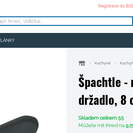
Registrace do B2
ČLÁNKY
>
Kuchyně
>
Kuchyň
Špachtle -
držadlo, 8
Skladem celkem 55
Můžete mít ihned na
9 m