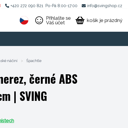
B
+420 272 090 821
Po-Pá 8:00-17:00
info@svingshop.cz
Přihlašte se
košík je prázdný
Váš účet
ské náčiní
>
Špachtle
 nerez, černé ABS
 cm
| SVING
ístech