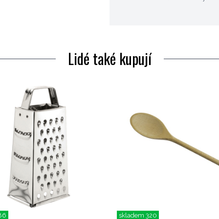
Lidé také kupují
86
skladem 320