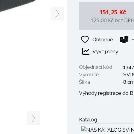
151,25 Kč
125,00 Kč
bez DP
Oblíbené
H
Vývoj ceny
Objednací kód
134
Výrobce
SVI
Šířka
8 c
Výhody registrace do 
Katalog