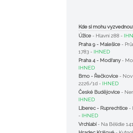
Kde si mohu vyzvednou
Úžice
- Hlavní 288 -
IH
Praha 9 - Malešice
- Pr
1783 -
IHNED
Praha 4 - Modřany
- Mo
IHNED
Brno - Řečkovice
- Nov
2226/1d -
IHNED
České Budějovice
- Nem
IHNED
Liberec - Ruprechtice
- 
-
IHNED
Vrchlabí
- Na Bělidle 14
Hradec Králové
- Kutno