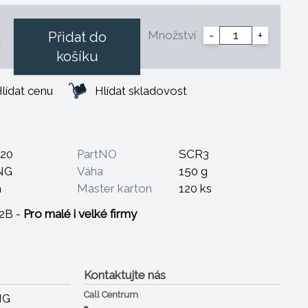
Množství
-
+
Přidat do
H
košíku
lídat cenu
Hlídat skladovost
720
PartNO
SCR3
NG
Váha
150 g
m
Master karton
120 ks
B2B -
Pro malé i velké firmy
Kontaktujte nás
Call Centrum