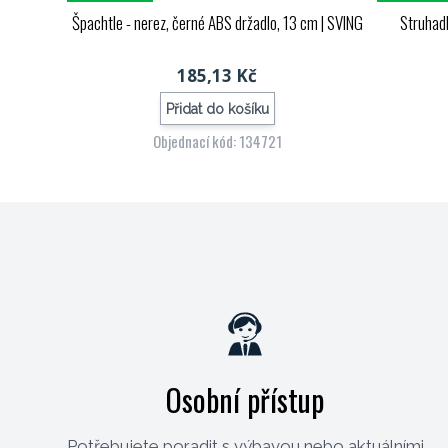
Špachtle - nerez, černé ABS držadlo, 13 cm
| SVING
Struhadl
185,13 Kč
Přidat do košíku
Objednací kód: 134721
Osobní přístup
Potřebujete poradit s výbavou nebo aktuálními