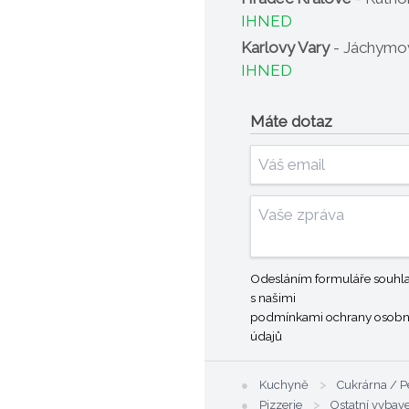
IHNED
Karlovy Vary
- Jáchymov
IHNED
Máte dotaz
Odesláním formuláře souhla
s našimi
podmínkami ochrany osobn
údajů
●
Kuchyně
>
Cukrárna / P
●
Pizzerie
>
Ostatní vybav