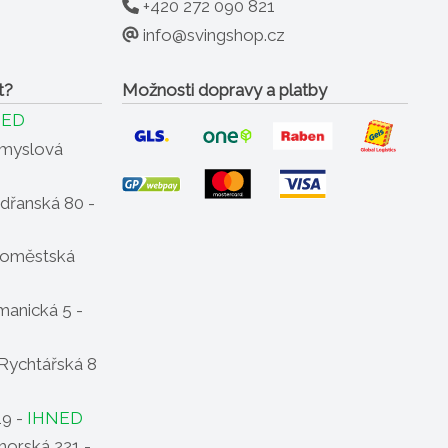
+420 272 090 821
info@svingshop.cz
t?
Možnosti dopravy a platby
NED
ůmyslová
dřanská 80 -
oměstská
anická 5 -
Rychtářská 8
19 -
IHNED
horská 221 -