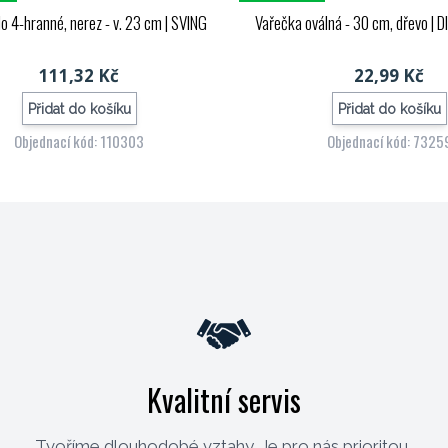
o 4-hranné, nerez - v. 23 cm
| SVING
Vařečka oválná - 30 cm, dřevo
| 
111,32 Kč
22,99 Kč
Přidat do košíku
Přidat do košíku
Objednací kód: 110303
Objednací kód: 7325
Kvalitní servis
Tvoříme dlouhodobé vztahy. Je pro nás prioritou,