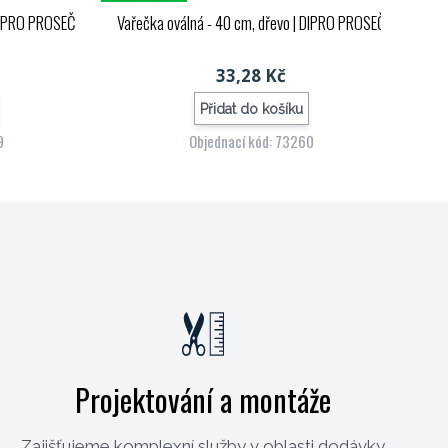
DIPRO PROSEČ
Vařečka oválná - 40 cm, dřevo
| DIPRO PROSEČ
33,28 Kč
Přidat do košíku
9
Objednací kód: 73260
Projektování a montáže
Zajišťujeme komplexní služby v oblasti dodávky