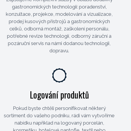
gastronomických technologií: poradenství,
konzultace, projekce, modelování a vizualizace,
prodej kusových přístrojů a gastronomických
celků, odborná montáž, zaškolení personálu,
potřebné revize technologií, odborný záruční a
pozáruční servis na námi dodanou technologii,
dopravu.
Logování produktů
Pokud byste chtěli personifikovat některý
sortiment do vašeho podniku, rádi vám vytvoříme
nabídku například na logovaný porcelán,
kosmetiku, hotelové pantofle, textil nebo