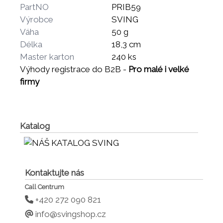
PartNO
PRIB59
Výrobce
SVING
Váha
50 g
Délka
18,3 cm
Master karton
240 ks
Výhody registrace do B2B -
Pro malé i velké
firmy
Katalog
Kontaktujte nás
Call Centrum
+420 272 090 821
info@svingshop.cz