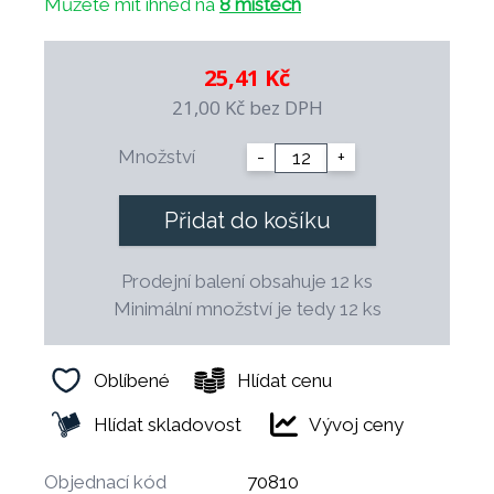
Můžete mít ihned na
8 místech
mm
Snadná údržba, vhodné do myčky
Funkčnost za výhodnou cenu
25,41 Kč
Balení po 12 ks
– ideální volba pro domácnosti i
21,00 Kč
bez DPH
gastronomii.
Množství
-
+
Přidat do košíku
Prodejní balení obsahuje 12 ks
Minimální množství je tedy 12 ks
Oblíbené
Hlídat cenu
Hlídat skladovost
Vývoj ceny
Objednací kód
70810