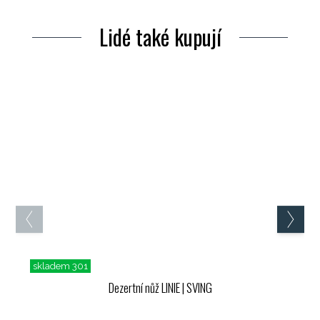
Lidé také kupují
skladem 301
Dezertní nůž LINIE
| SVING