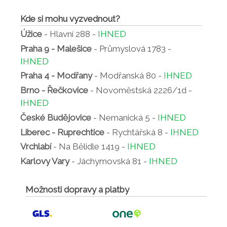
Kde si mohu vyzvednout?
Úžice
- Hlavní 288 -
IHNED
Praha 9 - Malešice
- Průmyslová 1783 -
IHNED
Praha 4 - Modřany
- Modřanská 80 -
IHNED
Brno - Řečkovice
- Novoměstská 2226/1d -
IHNED
České Budějovice
- Nemanická 5 -
IHNED
Liberec - Ruprechtice
- Rychtářská 8 -
IHNED
Vrchlabí
- Na Bělidle 1419 -
IHNED
Karlovy Vary
- Jáchymovská 81 -
IHNED
Možnosti dopravy a platby