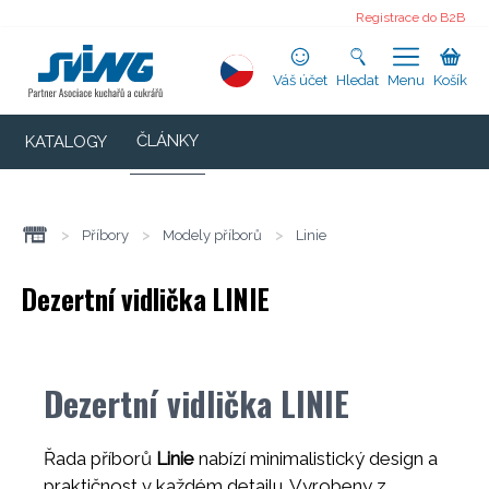
Registrace do B2B
Váš účet
Hledat
Menu
Košík
ČLÁNKY
KATALOGY
>
Příbory
>
Modely příborů
>
Linie
Dezertní vidlička LINIE
Dezertní vidlička LINIE
Řada příborů
Linie
nabízí minimalistický design a
praktičnost v každém detailu. Vyrobeny z