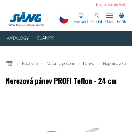
Registrace do B2B
Váš účet
Hledat
Menu
Košík
ČLÁNKY
KATALOGY
>
Kuchyně
>
Vaření a pečení
>
Pánve
>
Nepřilnavé pán
Nerezová pánev PROFI Teflon - 24 cm