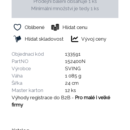
Prodejní balení obsahuje 1 ks
Minimální množství je tedy 1 ks
Oblíbené
Hlídat cenu
Hlídat skladovost
Vývoj ceny
Objednací kód
133591
PartNO
152400N
Výrobce
SVING
Váha
1 085 g
Šířka
24 cm
Master karton
12 ks
Výhody registrace do B2B -
Pro malé i velké
firmy