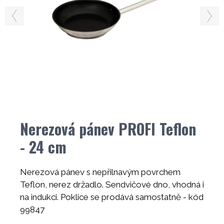
Nerezová pánev PROFI Teflon
- 24 cm
Nerezová pánev s nepřilnavým povrchem
Teflon, nerez držadlo. Sendvičové dno, vhodná i
na indukci. Poklice se prodává samostatně - kód
99847