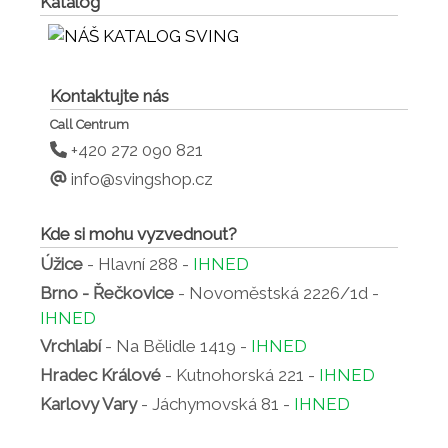
Katalog
Kontaktujte nás
Call Centrum
+420 272 090 821
info@svingshop.cz
Kde si mohu vyzvednout?
Úžice
- Hlavní 288 -
IHNED
Brno - Řečkovice
- Novoměstská 2226/1d -
IHNED
Vrchlabí
- Na Bělidle 1419 -
IHNED
Hradec Králové
- Kutnohorská 221 -
IHNED
Karlovy Vary
- Jáchymovská 81 -
IHNED