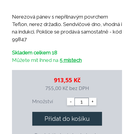
Nerezová pánev s nepřilnavým povrchem
Teflon, nerez držadlo. Sendvičové dno, vhodná i
na indukci. Poklice se prodává samostatně - kód
99847
Skladem celkem 18
Můžete mít ihned na
5 místech
913,55 Kč
755,00 Kč
bez DPH
Množství
-
+
Přidat do košíku