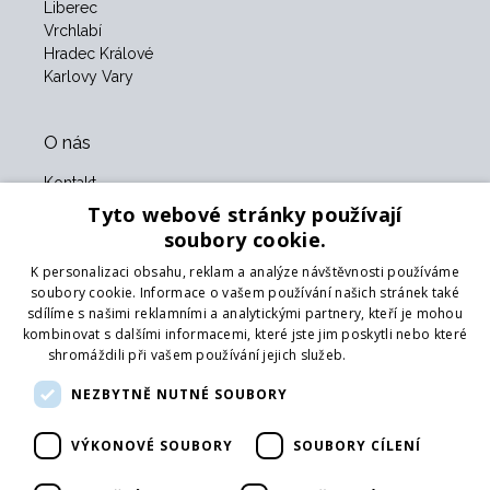
Liberec
Vrchlabí
Hradec Králové
Karlovy Vary
O nás
Kontakt
O nás
Tyto webové stránky používají
Obchodní podmínky
soubory cookie.
GDPR
K personalizaci obsahu, reklam a analýze návštěvnosti používáme
Naši partneři
soubory cookie. Informace o vašem používání našich stránek také
sdílíme s našimi reklamními a analytickými partnery, kteří je mohou
Formulář pro vrácení zboží
kombinovat s dalšími informacemi, které jste jim poskytli nebo které
Vrácení zboží
shromáždili při vašem používání jejich služeb.
Více informací
Doprava
NEZBYTNĚ NUTNÉ SOUBORY
Sledujte nás
VÝKONOVÉ SOUBORY
SOUBORY CÍLENÍ
Web