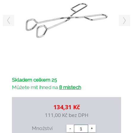
Skladem celkem 25
Můžete mít ihned na
8 místech
134,31 Kč
111,00 Kč
bez DPH
Množství
-
+