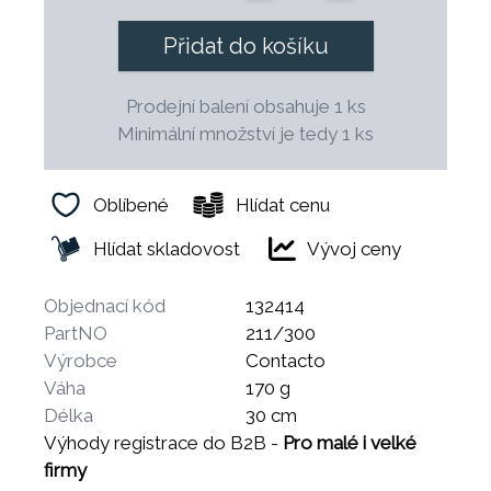
Přidat do košíku
Prodejní balení obsahuje 1 ks
Minimální množství je tedy 1 ks
Oblíbené
Hlídat cenu
Hlídat skladovost
Vývoj ceny
Objednací kód
132414
PartNO
211/300
Výrobce
Contacto
Váha
170 g
Délka
30 cm
Výhody registrace do B2B -
Pro malé i velké
firmy