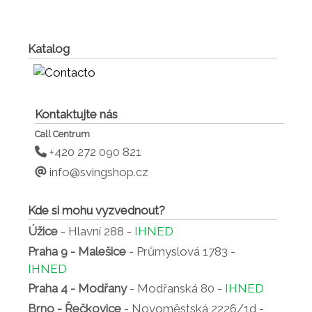
Katalog
Kontaktujte nás
Call Centrum
+420 272 090 821
info@svingshop.cz
Kde si mohu vyzvednout?
Úžice
- Hlavní 288 -
IHNED
Praha 9 - Malešice
- Průmyslová 1783 -
IHNED
Praha 4 - Modřany
- Modřanská 80 -
IHNED
Brno - Řečkovice
- Novoměstská 2226/1d -