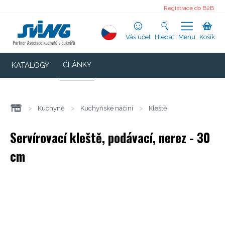
Registrace do B2B
Váš účet
Hledat
Menu
Košík
ČLÁNKY
KATALOGY
>
Kuchyně
>
Kuchyňské náčiní
>
Kleště
Servírovací kleště, podávací, nerez - 30
cm