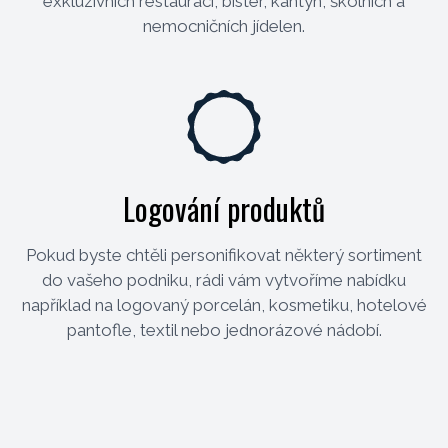
exkluzivních restaurací, bister, kantýn, školních a
nemocničních jídelen.
Logování produktů
Pokud byste chtěli personifikovat některý sortiment
do vašeho podniku, rádi vám vytvoříme nabídku
například na logovaný porcelán, kosmetiku, hotelové
pantofle, textil nebo jednorázové nádobí.