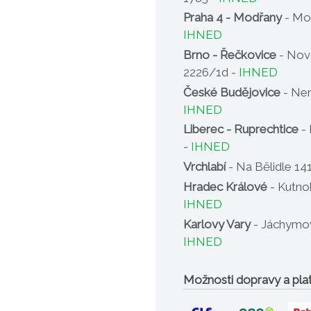
Praha 4 - Modřany
- Mo
IHNED
Brno - Řečkovice
- Nov
2226/1d -
IHNED
České Budějovice
- Nem
IHNED
Liberec - Ruprechtice
- 
-
IHNED
Vrchlabí
- Na Bělidle 14
Hradec Králové
- Kutno
IHNED
Karlovy Vary
- Jáchymov
IHNED
Možnosti dopravy a pla