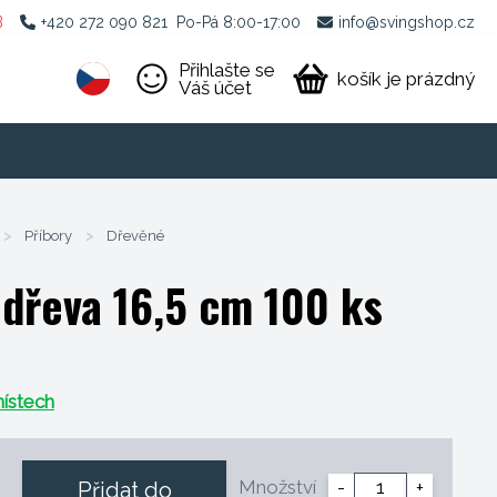
B
+420 272 090 821
Po-Pá 8:00-17:00
info@svingshop.cz
Přihlašte se
košík je prázdný
Váš účet
>
Příbory
>
Dřevěné
 dřeva 16,5 cm 100 ks
ístech
Množství
-
+
Přidat do