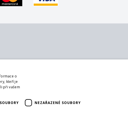
 nás
Sledujte nás
ontakt
Web
nformace o
 nás
Přihlásit mailing
y, kteří je
bchodní podmínky
li při vašem
DPR
ši partneři
 SOUBORY
NEZAŘAZENÉ SOUBORY
ormulář pro vrácení zboží
rácení zboží
oprava