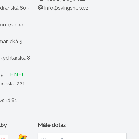
info@svingshop.cz
dřanská 80 -
oměstská
anická 5 -
Rychtářská 8
19 -
IHNED
horská 221 -
ská 81 -
tby
Máte dotaz