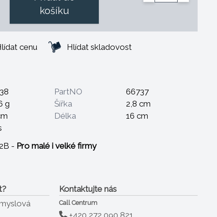
košíku
lídat cenu
Hlídat skladovost
38
PartNO
66737
6 g
Šířka
2,8 cm
cm
Délka
16 cm
s
B2B -
Pro malé i velké firmy
t?
Kontaktujte nás
ůmyslová
Call Centrum
+420 272 090 821