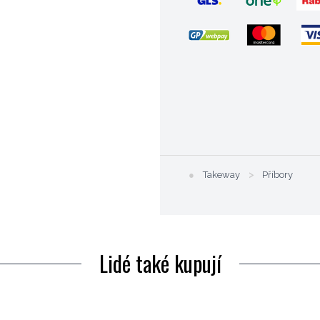
●
Takeway
>
Příbory
Lidé také kupují