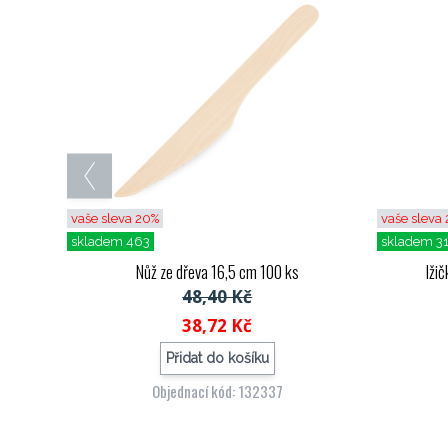
vaše sleva 20%
vaše sleva
skladem 463
skladem 3
Nůž ze dřeva 16,5 cm 100 ks
lži
48,40 Kč
38,72 Kč
Přidat do košíku
Objednací kód: 132337