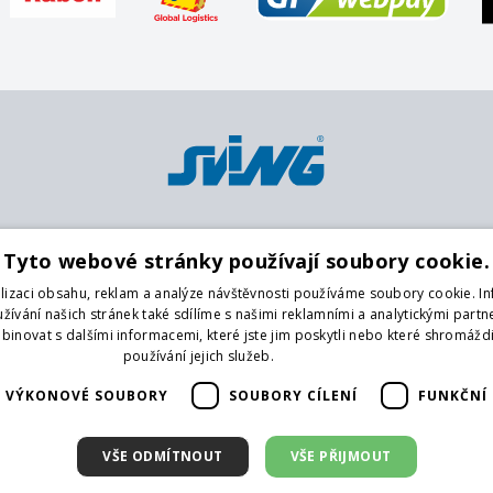
Platební metody
Pobočky
O
Tyto webové stránky používají soubory cookie.
Karta
Centrální sklad
K
lizaci obsahu, reklam a analýze návštěvnosti používáme soubory cookie. I
Platba předem na účet
Praha 9
O
ívání našich stránek také sdílíme s našimi reklamními a analytickými partner
Hotově
Praha 4
O
novat s dalšími informacemi, které jste jim poskytli nebo které shromáždi
Brno
G
používání jejich služeb.
Více informací
České Budějovice
Na
VÝKONOVÉ SOUBORY
SOUBORY CÍLENÍ
FUNKČNÍ
Liberec
Vrchlabí
F
Hradec Králové
V
VŠE ODMÍTNOUT
VŠE PŘIJMOUT
Karlovy Vary
D