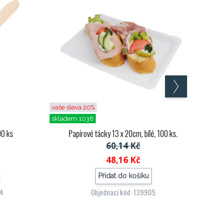
vaše sleva 20%
skladem 1038
00 ks
Papírové tácky 13 x 20cm, bílé, 100 ks.
60,14 Kč
48,16 Kč
Přidat do košíku
64
Objednací kód: 139905