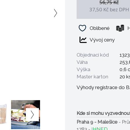
56,75 Kč
37,50 Kč
bez DPH
Oblíbené
H
Vývoj ceny
Objednací kód
1323
Váha
253,
Výška
0,6 
Master karton
20 k
Výhody registrace do 
Kde si mohu vyzvednou
Praha 9 - Malešice
- Pr
1783 -
IHNED