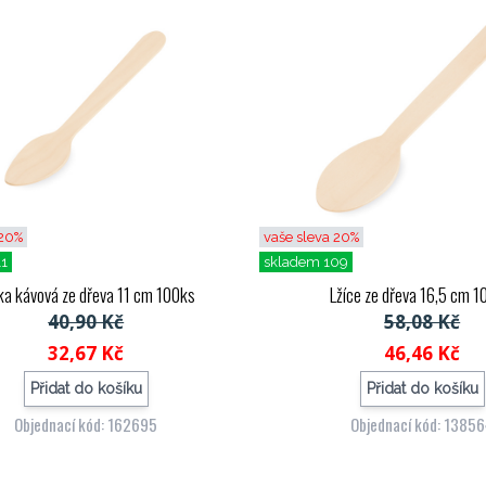
 20%
vaše sleva 20%
11
skladem 109
čka kávová ze dřeva 11 cm 100ks
Lžíce ze dřeva 16,5 cm 1
40,90 Kč
58,08 Kč
32,67 Kč
46,46 Kč
Přidat do košíku
Přidat do košíku
Objednací kód: 162695
Objednací kód: 1385