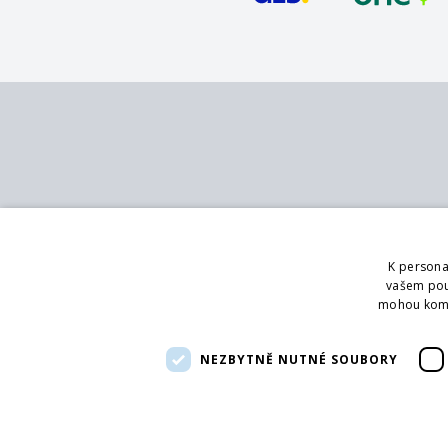
Kontakt
Služby
MB - SVING s.r.o.
Katalog
K persona
V mokřinách 283/8
Pobočky
vašem použ
Praha 4, 147 00
Showroom
mohou kombi
Logování
Telefon:
+420 272 090 821
Poradenství
NEZBYTNĚ NUTNÉ SOUBORY
Email:
info@svingshop.cz
IČO 47549891
DIČ CZ47549891