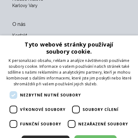
Karlovy Vary
O nás
Kontakt
O nás
Tyto webové stránky používají
Obchodní podmínky
soubory cookie.
GDPR
K personalizaci obsahu, reklam a analýze návštěvnosti používáme
Naši partneři
soubory cookie. Informace o vašem používání našich stránek také
sdílíme s našimi reklamními a analytickými partnery, kteří je mohou
Formulář pro vrácení zboží
kombinovat s dalšími informacemi, které jste jim poskytli nebo které
Vrácení zboží
shromáždili při vašem používání jejich služeb.
Více informací
Doprava
NEZBYTNĚ NUTNÉ SOUBORY
Sledujte nás
VÝKONOVÉ SOUBORY
SOUBORY CÍLENÍ
Web
Přihlásit mailing
FUNKČNÍ SOUBORY
NEZAŘAZENÉ SOUBORY