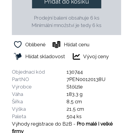
Přidat do košíku
Prodejní balení obsahuje 6 ks
Minimální množství je tedy 6 ks
Oblíbené
Hlídat cenu
Hlídat skladovost
Vývoj ceny
Objednací kód
130744
PartNO
7PEN00120138U
Výrobce
Stölzle
Váha
183,3 g
Šířka
8,5 cm
Výška
21,5 cm
Paleta
504 ks
Výhody registrace do B2B -
Pro malé i velké
firmy