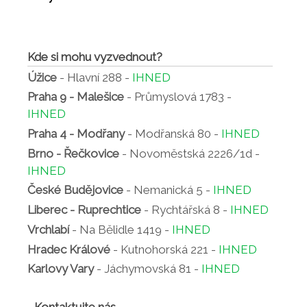
Kde si mohu vyzvednout?
Úžice
- Hlavní 288 -
IHNED
Praha 9 - Malešice
- Průmyslová 1783 -
IHNED
Praha 4 - Modřany
- Modřanská 80 -
IHNED
Brno - Řečkovice
- Novoměstská 2226/1d -
IHNED
České Budějovice
- Nemanická 5 -
IHNED
Liberec - Ruprechtice
- Rychtářská 8 -
IHNED
Vrchlabí
- Na Bělidle 1419 -
IHNED
Hradec Králové
- Kutnohorská 221 -
IHNED
Karlovy Vary
- Jáchymovská 81 -
IHNED
Kontaktujte nás