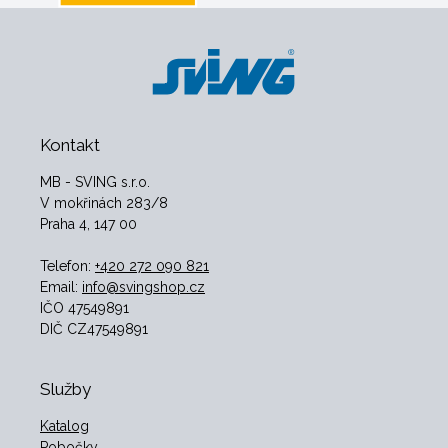
Kontakt
MB - SVING s.r.o.
V mokřinách 283/8
Praha 4, 147 00
Telefon:
+420 272 090 821
Email:
info@svingshop.cz
IČO 47549891
DIČ CZ47549891
Služby
Katalog
Pobočky