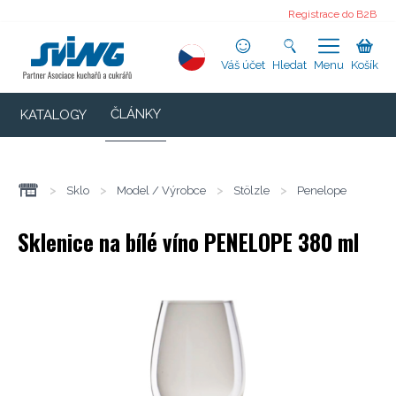
Registrace do B2B
Váš účet
Hledat
Menu
Košík
ČLÁNKY
KATALOGY
>
Sklo
>
Model / Výrobce
>
Stölzle
>
Penelope
Sklenice na bílé víno PENELOPE 380 ml