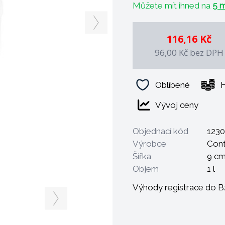
Můžete mít ihned na
5 m
116,16 Kč
96,00 Kč
bez DPH
Oblíbené
H
Vývoj ceny
Objednací kód
1230
Výrobce
Con
Šířka
9 c
Objem
1 l
Výhody registrace do 