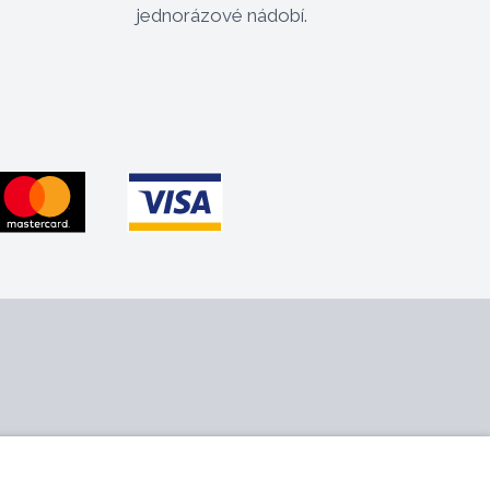
jednorázové nádobí.
 nás
Sledujte nás
ontakt
Web