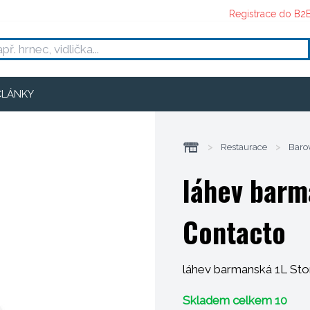
Registrace do B2
ČLÁNKY
>
Restaurace
>
Baro
láhev barm
Contacto
láhev barmanská 1L Stor
Skladem celkem 10