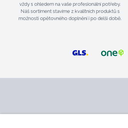
vždy s ohledem na vaše profesionální potřeby.
Náš sortiment stavíme z kvalitních produktů s
možností opětovného doplnění i po delší době.
Kontakt
Služby
MB - SVING s.r.o.
Katalog