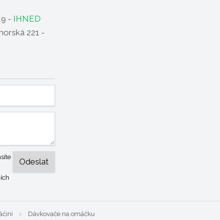
19 -
IHNED
horská 221 -
síte
ích
činí
>
Dávkovače na omáčku