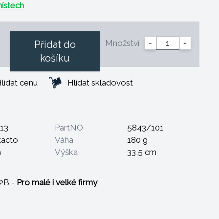
ístech
Množství
-
+
Přidat do
košíku
lídat cenu
Hlídat skladovost
13
PartNO
5843/101
tacto
Váha
180 g
m
Výška
33,5 cm
B2B -
Pro malé i velké firmy