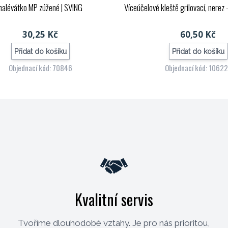
nalévátko MP zúžené
| SVING
Víceúčelové kleště grilovací, nerez
30,25 Kč
60,50 Kč
Přidat do košíku
Přidat do košíku
Objednací kód: 70846
Objednací kód: 1062
Kvalitní servis
Tvoříme dlouhodobé vztahy. Je pro nás prioritou,