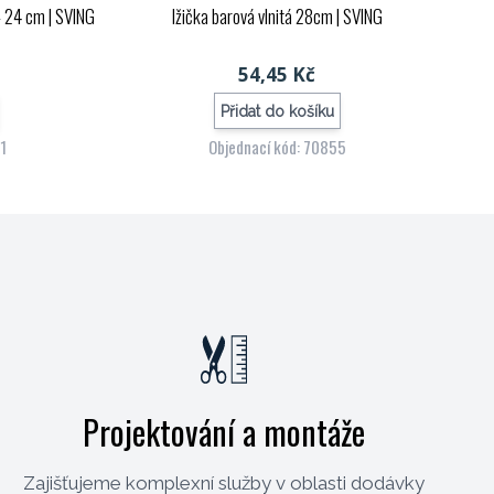
 - 24 cm
| SVING
lžička barová vlnitá 28cm
| SVING
54,45 Kč
Přidat do košíku
21
Objednací kód: 70855
Projektování a montáže
Zajišťujeme komplexní služby v oblasti dodávky