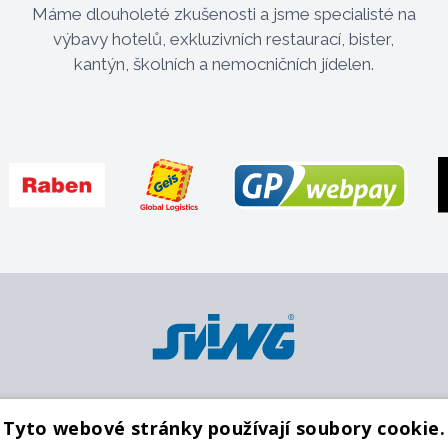
Máme dlouholeté zkušenosti a jsme specialisté na
výbavy hotelů, exkluzivních restaurací, bister,
kantýn, školních a nemocničních jídelen.
Platební metody
Pobočky
O
Tyto webové stránky používají soubory cookie.
Karta
Centrální sklad
K