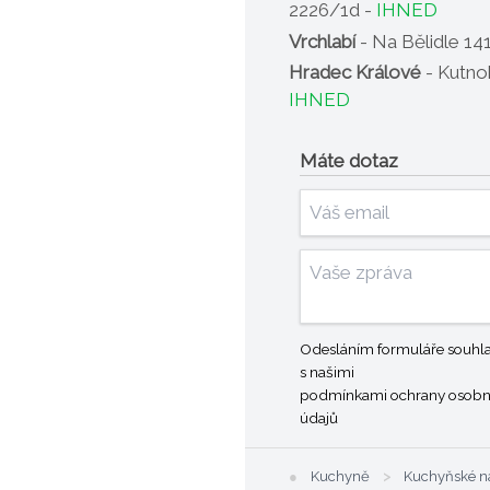
2226/1d -
IHNED
Vrchlabí
- Na Bělidle 14
Hradec Králové
- Kutno
IHNED
Máte dotaz
Odesláním formuláře souhla
s našimi
podmínkami ochrany osobn
údajů
●
Kuchyně
>
Kuchyňské ná