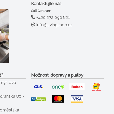
Kontaktujte nás
Call Centrum
+420 272 090 821
info@svingshop.cz
t?
Možnosti dopravy a platby
ůmyslová
dřanská 80 -
oměstská