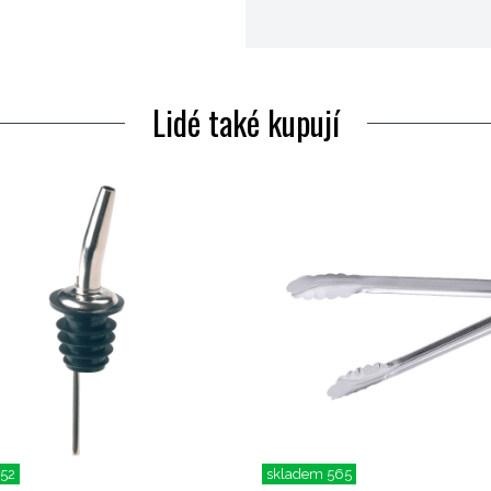
Lidé také kupují
152
skladem 565