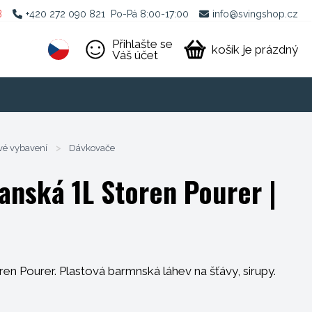
B
+420 272 090 821
Po-Pá 8:00-17:00
info@svingshop.cz
Přihlašte se
košík je prázdný
Váš účet
vé vybavení
>
Dávkovače
anská 1L Storen Pourer
|
en Pourer. Plastová barmnská láhev na šťávy, sirupy.