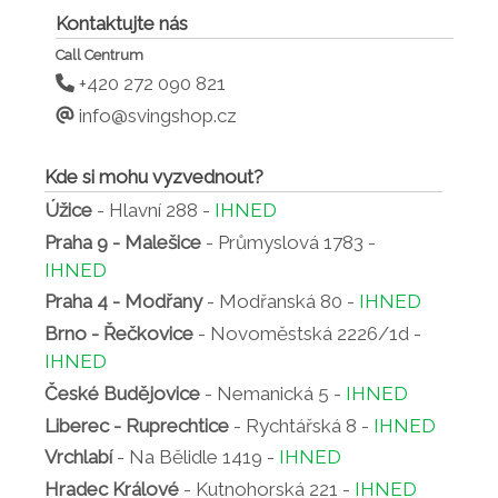
Kontaktujte nás
Call Centrum
+420 272 090 821
info@svingshop.cz
Kde si mohu vyzvednout?
Úžice
- Hlavní 288 -
IHNED
Praha 9 - Malešice
- Průmyslová 1783 -
IHNED
Praha 4 - Modřany
- Modřanská 80 -
IHNED
Brno - Řečkovice
- Novoměstská 2226/1d -
IHNED
České Budějovice
- Nemanická 5 -
IHNED
Liberec - Ruprechtice
- Rychtářská 8 -
IHNED
Vrchlabí
- Na Bělidle 1419 -
IHNED
Hradec Králové
- Kutnohorská 221 -
IHNED