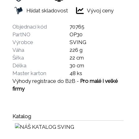
Hlídat skladovost
Vývoj ceny
Objednací kód
70765
PartNO
OP30
Výrobce
SVING
Váha
226 g
Šířka
22 cm
Délka
30 cm
Master karton
48 ks
Výhody registrace do B2B -
Pro malé i velké
firmy
Katalog