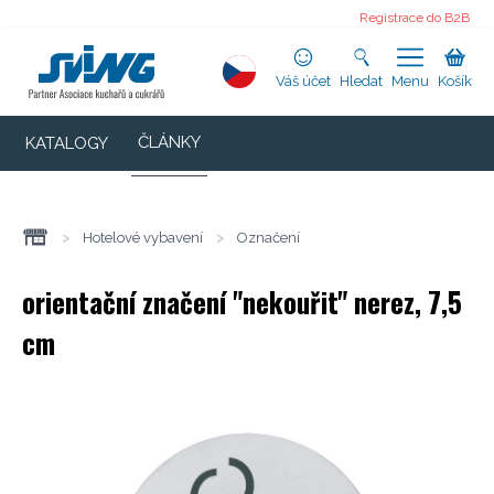
Registrace do B2B
Váš účet
Hledat
Menu
Košík
ČLÁNKY
KATALOGY
>
Hotelové vybavení
>
Označení
orientační značení "nekouřit" nerez, 7,5
cm