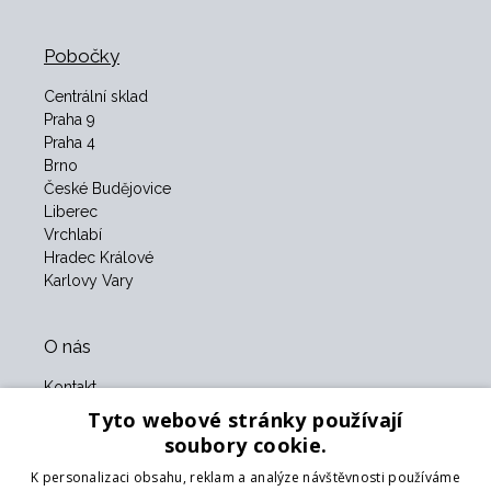
Pobočky
Centrální sklad
Praha 9
Praha 4
Brno
České Budějovice
Liberec
Vrchlabí
Hradec Králové
Karlovy Vary
O nás
Kontakt
O nás
Tyto webové stránky používají
Obchodní podmínky
soubory cookie.
GDPR
K personalizaci obsahu, reklam a analýze návštěvnosti používáme
Naši partneři