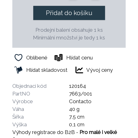
Přidat do košíku
Prodejní balení obsahuje 1 ks
Minimální množství je tedy 1 ks
Oblíbené
Hlídat cenu
Hlídat skladovost
Vývoj ceny
Objednací kód
120164
PartNO
7663/001
Výrobce
Contacto
Váha
40 g
Šířka
7,5 cm
Výška
0,1 cm
Výhody registrace do B2B -
Pro malé i velké