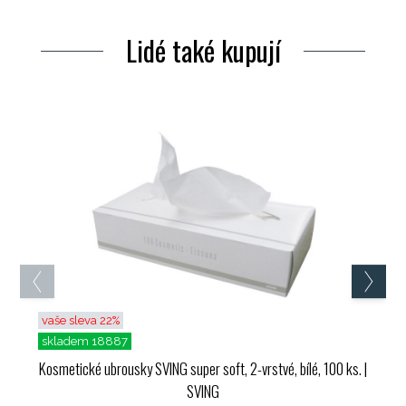
Lidé také kupují
vaše sleva 22%
skladem 18887
Kosmetické ubrousky SVING super soft, 2-vrstvé, bílé, 100 ks.
|
SVING