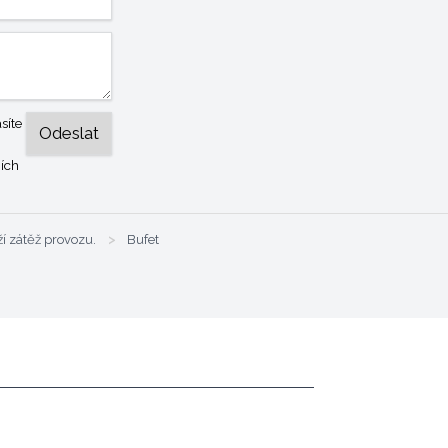
síte
ích
ží zátěž provozu.
>
Bufet