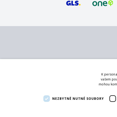
Kontakt
Služby
MB - SVING s.r.o.
Katalog
K persona
V mokřinách 283/8
Pobočky
vašem použ
Praha 4, 147 00
Showroom
mohou kombi
Logování
Telefon:
+420 272 090 821
Poradenství
NEZBYTNĚ NUTNÉ SOUBORY
Email:
info@svingshop.cz
IČO 47549891
DIČ CZ47549891