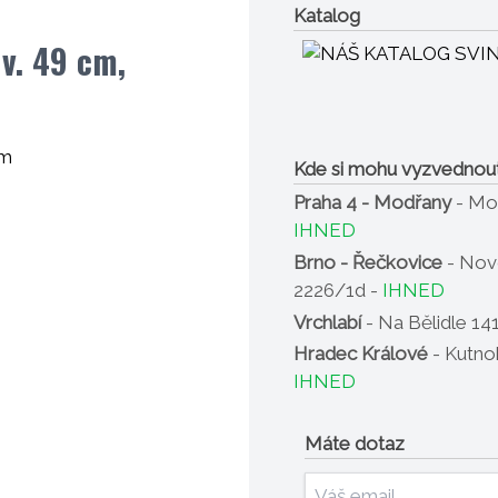
Katalog
 v. 49 cm,
cm
Kde si mohu vyzvednou
Praha 4 - Modřany
- Mo
IHNED
Brno - Řečkovice
- Nov
2226/1d -
IHNED
Vrchlabí
- Na Bělidle 14
Hradec Králové
- Kutno
IHNED
Máte dotaz