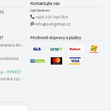
Kontaktujte nás
Call Centrum
+420 272 090 821
info@svingshop.cz
t?
Možnosti dopravy a platby
dřanská 80 -
oměstská
19 -
IHNED
horská 221 -