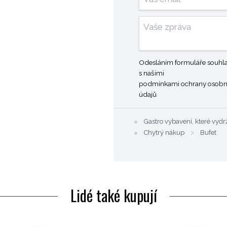
Odesláním formuláře souhla
s našimi
podmínkami ochrany osobn
údajů
●
Gastro vybavení, které vydr
●
Chytrý nákup
>
Bufet
Lidé také kupují