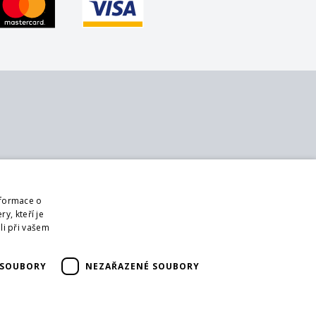
 nás
Sledujte nás
ontakt
Web
nformace o
 nás
Přihlásit mailing
y, kteří je
bchodní podmínky
li při vašem
DPR
ši partneři
 SOUBORY
NEZAŘAZENÉ SOUBORY
ormulář pro vrácení zboží
rácení zboží
oprava