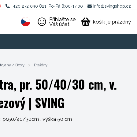
B
+420 272 090 821
Po-Pá 8:00-17:00
info@svingshop.cz
Přihlašte se
košík je prázdný
Váš účet
Stojany / Boxy
>
Etažéry
tra, pr. 50/40/30 cm, v.
ezový
| SVING
: pr.50/40/30cm , výška 50 cm