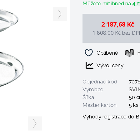
Můžete mít ihned na
4 m
2 187,68 Kč
1 808,00 Kč
bez DP
Oblíbené
H
Vývoj ceny
Objednací kód
707
Výrobce
SVI
Šířka
50 
Master karton
5 ks
Výhody registrace do 