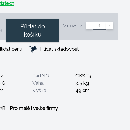
ístech
Množství
-
+
Přidat do
H
košíku
lídat cenu
Hlídat skladovost
62
PartNO
CKST3
NG
Váha
3,5 kg
cm
Výška
49 cm
B2B -
Pro malé i velké firmy