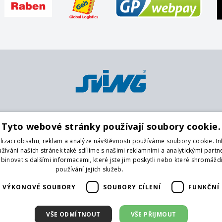
Platební metody
Pobočky
O
Tyto webové stránky používají soubory cookie.
Karta
Centrální sklad
K
lizaci obsahu, reklam a analýze návštěvnosti používáme soubory cookie. I
Platba předem na účet
Praha 9
O
ívání našich stránek také sdílíme s našimi reklamními a analytickými partner
Hotově
Praha 4
O
novat s dalšími informacemi, které jste jim poskytli nebo které shromáždi
Brno
G
používání jejich služeb.
Více informací
České Budějovice
Na
VÝKONOVÉ SOUBORY
SOUBORY CÍLENÍ
FUNKČNÍ
Liberec
Vrchlabí
F
Hradec Králové
V
VŠE ODMÍTNOUT
VŠE PŘIJMOUT
Karlovy Vary
D