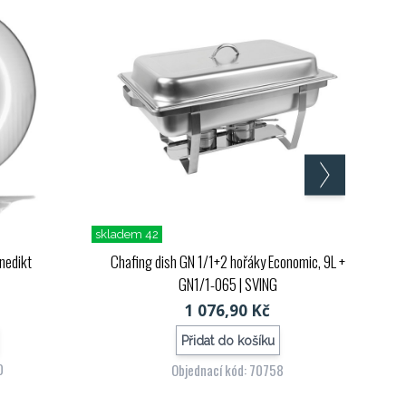
skladem 42
enedikt
Chafing dish GN 1/1+2 hořáky Economic, 9L +
GN1/1-065
| SVING
1 076,90 Kč
Přidat do košíku
0
Objednací kód: 70758