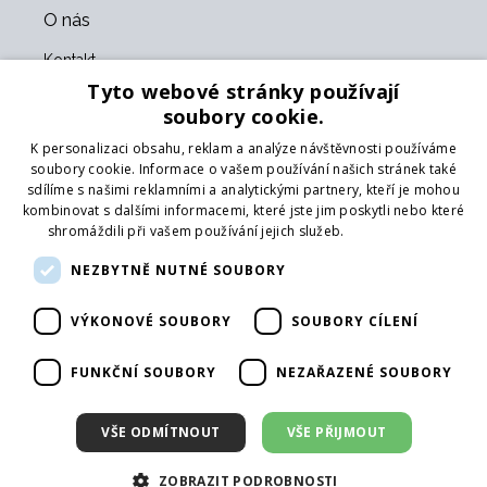
O nás
Kontakt
O nás
Tyto webové stránky používají
Obchodní podmínky
soubory cookie.
GDPR
K personalizaci obsahu, reklam a analýze návštěvnosti používáme
Naši partneři
soubory cookie. Informace o vašem používání našich stránek také
sdílíme s našimi reklamními a analytickými partnery, kteří je mohou
Formulář pro vrácení zboží
kombinovat s dalšími informacemi, které jste jim poskytli nebo které
Vrácení zboží
shromáždili při vašem používání jejich služeb.
Více informací
Doprava
NEZBYTNĚ NUTNÉ SOUBORY
Sledujte nás
VÝKONOVÉ SOUBORY
SOUBORY CÍLENÍ
Web
Přihlásit mailing
FUNKČNÍ SOUBORY
NEZAŘAZENÉ SOUBORY
VŠE ODMÍTNOUT
VŠE PŘIJMOUT
ZOBRAZIT PODROBNOSTI