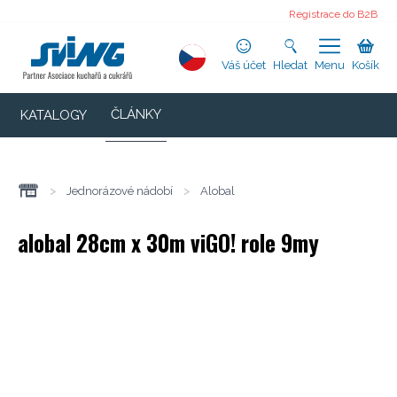
Registrace do B2B
Váš účet
Hledat
Menu
Košík
ČLÁNKY
KATALOGY
>
Jednorázové nádobí
>
Alobal
alobal 28cm x 30m viGO! role 9my