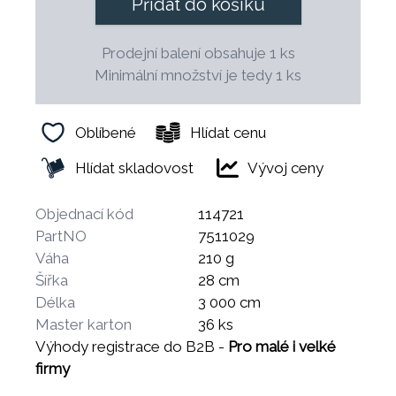
Přidat do košíku
Prodejní balení obsahuje 1 ks
Minimální množství je tedy 1 ks
Oblíbené
Hlídat cenu
Hlídat skladovost
Vývoj ceny
Objednací kód
114721
PartNO
7511029
Váha
210 g
Šířka
28 cm
Délka
3 000 cm
Master karton
36 ks
Výhody registrace do B2B -
Pro malé i velké
firmy