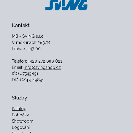
Kontakt
MB - SVING s.r.o.
V mokřinách 283/8
Praha 4, 147 00
Telefon:
+420 272 090 821
Email:
info@svingshop.cz
IČO 47549891
DIČ CZ47549891
Služby
Katalog
Pobočky
Showroom
Logování